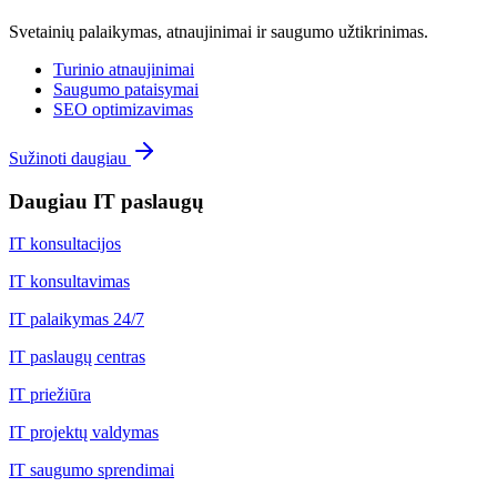
Svetainių palaikymas, atnaujinimai ir saugumo užtikrinimas.
Turinio atnaujinimai
Saugumo pataisymai
SEO optimizavimas
Sužinoti daugiau
Daugiau IT paslaugų
IT konsultacijos
IT konsultavimas
IT palaikymas 24/7
IT paslaugų centras
IT priežiūra
IT projektų valdymas
IT saugumo sprendimai