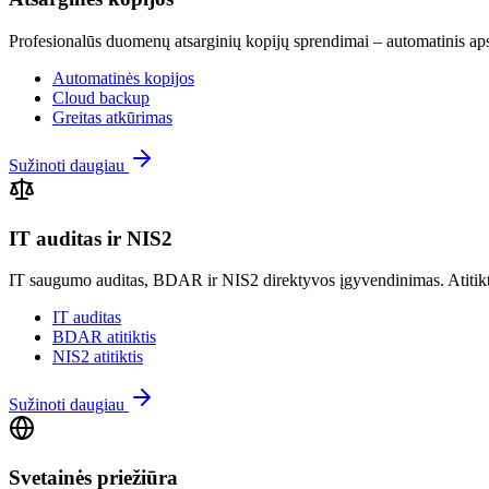
Profesionalūs duomenų atsarginių kopijų sprendimai – automatinis ap
Automatinės kopijos
Cloud backup
Greitas atkūrimas
Sužinoti daugiau
IT auditas ir NIS2
IT saugumo auditas, BDAR ir NIS2 direktyvos įgyvendinimas. Atitiktie
IT auditas
BDAR atitiktis
NIS2 atitiktis
Sužinoti daugiau
Svetainės priežiūra