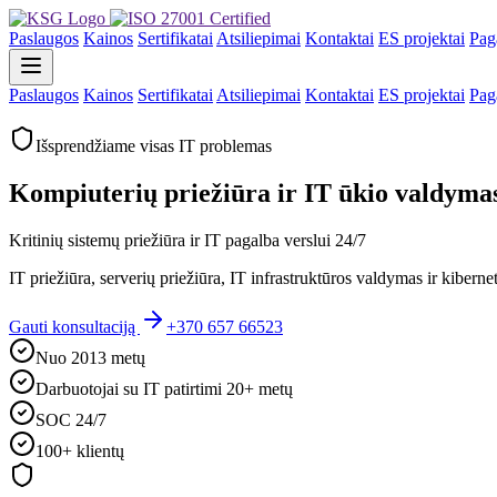
Paslaugos
Kainos
Sertifikatai
Atsiliepimai
Kontaktai
ES projektai
Pag
Paslaugos
Kainos
Sertifikatai
Atsiliepimai
Kontaktai
ES projektai
Pag
Išsprendžiame visas IT problemas
Kompiuterių priežiūra ir IT ūkio valdymas
Kritinių sistemų priežiūra ir IT pagalba verslui 24/7
IT priežiūra, serverių priežiūra, IT infrastruktūros valdymas ir kiber
Gauti konsultaciją
+370 657 66523
Nuo 2013 metų
Darbuotojai su IT patirtimi 20+ metų
SOC 24/7
100+ klientų