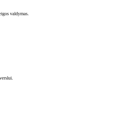
ieigos valdymas.
erslui.