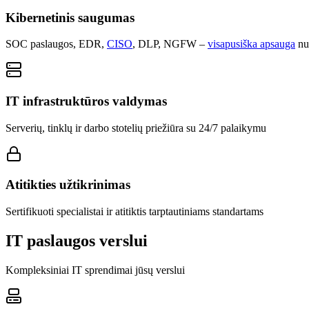
Kibernetinis saugumas
SOC paslaugos, EDR,
CISO
, DLP, NGFW –
visapusiška apsauga
nu
IT infrastruktūros valdymas
Serverių, tinklų ir darbo stotelių priežiūra su 24/7 palaikymu
Atitikties užtikrinimas
Sertifikuoti specialistai ir atitiktis tarptautiniams standartams
IT paslaugos verslui
Kompleksiniai IT sprendimai jūsų verslui