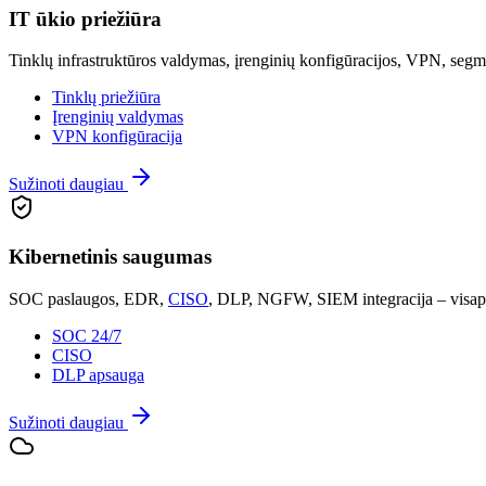
IT ūkio priežiūra
Tinklų infrastruktūros valdymas, įrenginių konfigūracijos, VPN, segm
Tinklų priežiūra
Įrenginių valdymas
VPN konfigūracija
Sužinoti daugiau
Kibernetinis saugumas
SOC paslaugos, EDR,
CISO
, DLP, NGFW, SIEM integracija – visapu
SOC 24/7
CISO
DLP apsauga
Sužinoti daugiau