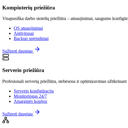
Kompiuterių priežiūra
Visapusiška darbo stotelių priežiūra – atnaujinimai, saugumo konfigūr
OS atnaujinimai
Antivirusai
Backup sprendimai
Sužinoti daugiau
Serverio priežiūra
Profesionali serverių priežiūra, stebėsena ir optimizavimas užtikrinan
Serverių konfigūracija
Monitoringas 24/7
Atsarginės kopijos
Sužinoti daugiau