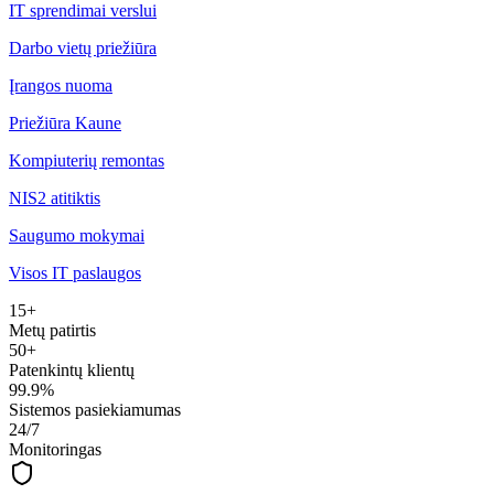
IT sprendimai verslui
Darbo vietų priežiūra
Įrangos nuoma
Priežiūra Kaune
Kompiuterių remontas
NIS2 atitiktis
Saugumo mokymai
Visos IT paslaugos
15+
Metų patirtis
50+
Patenkintų klientų
99.9%
Sistemos pasiekiamumas
24/7
Monitoringas