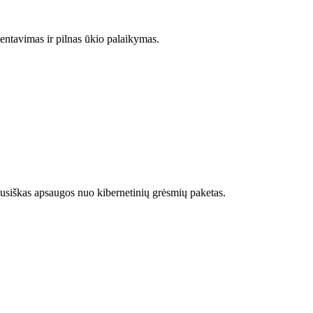
entavimas ir pilnas ūkio palaikymas.
siškas apsaugos nuo kibernetinių grėsmių paketas.