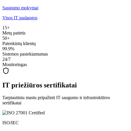
Saugumo mokymai
Visos IT paslaugos
15+
Metų patirtis
50+
Patenkintų klientų
99.9%
Sistemos pasiekiamumas
24/7
Monitoringas
IT priežiūros sertifikatai
Tarptautiniu mastu pripažinti IT saugumo ir infrastruktūros
sertifikatai
ISO/IEC