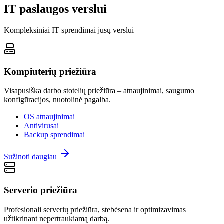
IT paslaugos verslui
Kompleksiniai IT sprendimai jūsų verslui
Kompiuterių priežiūra
Visapusiška darbo stotelių priežiūra – atnaujinimai, saugumo
konfigūracijos, nuotolinė pagalba.
OS atnaujinimai
Antivirusai
Backup sprendimai
Sužinoti daugiau
Serverio priežiūra
Profesionali serverių priežiūra, stebėsena ir optimizavimas
užtikrinant nepertraukiamą darbą.