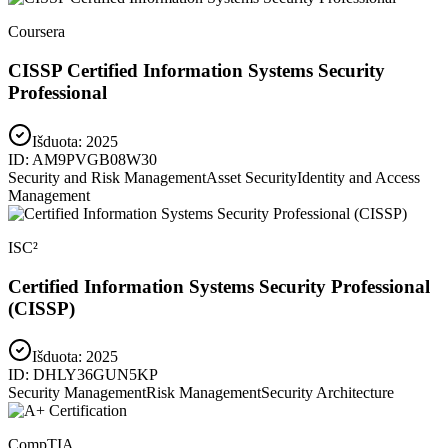
Coursera
CISSP Certified Information Systems Security
Professional
Išduota:
2025
ID:
AM9PVGB08W30
Security and Risk Management
Asset Security
Identity and Access
Management
ISC²
Certified Information Systems Security Professional
(CISSP)
Išduota:
2025
ID:
DHLY36GUN5KP
Security Management
Risk Management
Security Architecture
CompTIA