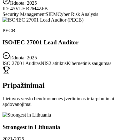
Išduota:
2025
ID:
45VLHR2M4Z6B
Security Management
SIEM
Cyber Risk Analysis
PECB
ISO/IEC 27001 Lead Auditor
Išduota: 2025
ISO 27001 Auditas
NIS2 atitiktis
Kibernetinis saugumas
Pripažinimai
Lietuvos verslo bendruomenės įvertinimas ir tarptautiniai
apdovanojimai
Strongest in Lithuania
2021-2025