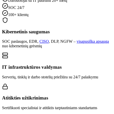
Darbuotojai su IT patirtimi 20+ metų
SOC 24/7
100+ klientų
Kibernetinis saugumas
SOC paslaugos, EDR,
CISO
, DLP, NGFW –
visapusiška apsauga
nuo kibernetinių grėsmių
IT infrastruktūros valdymas
Serverių, tinklų ir darbo stotelių priežiūra su 24/7 palaikymu
Atitikties užtikrinimas
Sertifikuoti specialistai ir atitiktis tarptautiniams standartams