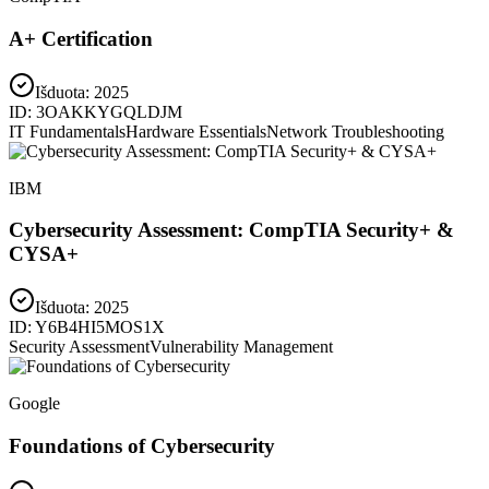
A+ Certification
Išduota:
2025
ID:
3OAKKYGQLDJM
IT Fundamentals
Hardware Essentials
Network Troubleshooting
IBM
Cybersecurity Assessment: CompTIA Security+ &
CYSA+
Išduota:
2025
ID:
Y6B4HI5MOS1X
Security Assessment
Vulnerability Management
Google
Foundations of Cybersecurity