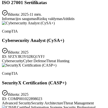
ISO 27001 Sertifikatas
Išduota: 2025-11 mėn.
Informacijos saugumas
Rizikų valdymas
Atitiktis
CompTIA
Cybersecurity Analyst (CySA+)
Išduota:
2025
ID:
SFZYJR3Y02RQ1YFJ
Cybersecurity
Cyber Defense
Threat Hunting
CompTIA
SecurityX Certification (CASP+)
Išduota:
2025
ID:
COMP001022898023
Advanced Security
Security Architecture
Threat Management