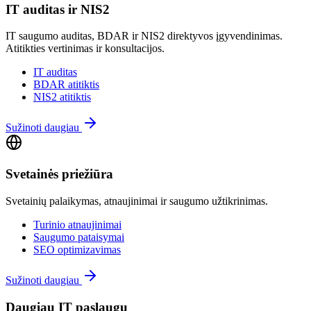
IT auditas ir NIS2
IT saugumo auditas, BDAR ir NIS2 direktyvos įgyvendinimas.
Atitikties vertinimas ir konsultacijos.
IT auditas
BDAR atitiktis
NIS2 atitiktis
Sužinoti daugiau
Svetainės priežiūra
Svetainių palaikymas, atnaujinimai ir saugumo užtikrinimas.
Turinio atnaujinimai
Saugumo pataisymai
SEO optimizavimas
Sužinoti daugiau
Daugiau IT paslaugų