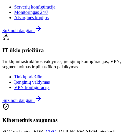
Serverių konfigūracija
Monitoringas 24/7
Atsarginės kopijos
Sužinoti daugiau
IT ūkio priežiūra
Tinklų infrastruktūros valdymas, įrenginių konfigūracijos, VPN,
segmentavimas ir pilnas ūkio palaikymas.
Tinklų priežiūra
Įrenginių valdymas
VPN konfigūracija
Sužinoti daugiau
Kibernetinis saugumas
SOC paslaugos, EDR,
CISO
, DLP, NGFW, SIEM integracija –