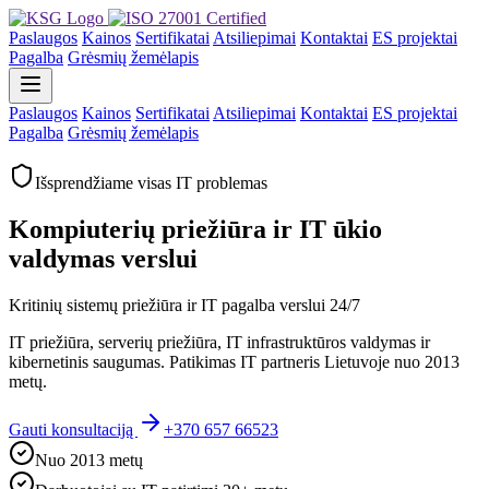
Paslaugos
Kainos
Sertifikatai
Atsiliepimai
Kontaktai
ES projektai
Pagalba
Grėsmių žemėlapis
Paslaugos
Kainos
Sertifikatai
Atsiliepimai
Kontaktai
ES projektai
Pagalba
Grėsmių žemėlapis
Išsprendžiame visas IT problemas
Kompiuterių priežiūra ir IT ūkio
valdymas verslui
Kritinių sistemų priežiūra ir IT pagalba verslui 24/7
IT priežiūra, serverių priežiūra, IT infrastruktūros valdymas ir
kibernetinis saugumas. Patikimas IT partneris Lietuvoje nuo 2013
metų.
Gauti konsultaciją
+370 657 66523
Nuo 2013 metų