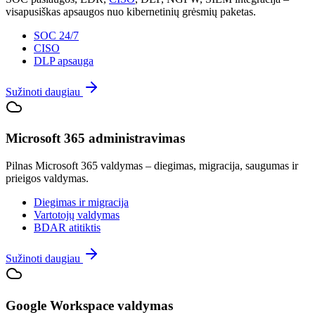
visapusiškas apsaugos nuo kibernetinių grėsmių paketas.
SOC 24/7
CISO
DLP apsauga
Sužinoti daugiau
Microsoft 365 administravimas
Pilnas Microsoft 365 valdymas – diegimas, migracija, saugumas ir
prieigos valdymas.
Diegimas ir migracija
Vartotojų valdymas
BDAR atitiktis
Sužinoti daugiau
Google Workspace valdymas