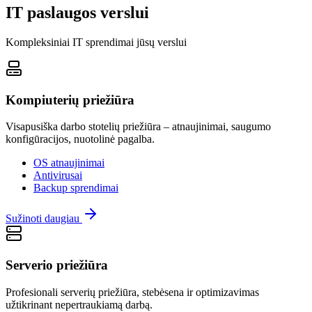
IT paslaugos verslui
Kompleksiniai IT sprendimai jūsų verslui
Kompiuterių priežiūra
Visapusiška darbo stotelių priežiūra – atnaujinimai, saugumo
konfigūracijos, nuotolinė pagalba.
OS atnaujinimai
Antivirusai
Backup sprendimai
Sužinoti daugiau
Serverio priežiūra
Profesionali serverių priežiūra, stebėsena ir optimizavimas
užtikrinant nepertraukiamą darbą.