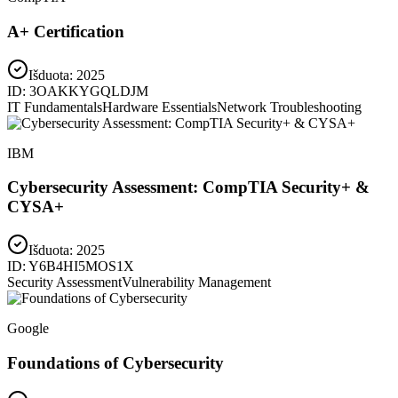
A+ Certification
Išduota:
2025
ID:
3OAKKYGQLDJM
IT Fundamentals
Hardware Essentials
Network Troubleshooting
IBM
Cybersecurity Assessment: CompTIA Security+ &
CYSA+
Išduota:
2025
ID:
Y6B4HI5MOS1X
Security Assessment
Vulnerability Management
Google
Foundations of Cybersecurity