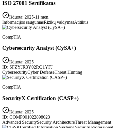
ISO 27001 Sertifikatas
Išduota: 2025-11 mėn.
Informacijos saugumas
Rizikų valdymas
Atitiktis
CompTIA
Cybersecurity Analyst (CySA+)
Išduota:
2025
ID:
SFZYJR3Y02RQ1YFJ
Cybersecurity
Cyber Defense
Threat Hunting
CompTIA
SecurityX Certification (CASP+)
Išduota:
2025
ID:
COMP001022898023
Advanced Security
Security Architecture
Threat Management