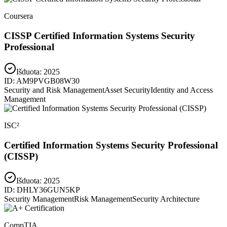
Coursera
CISSP Certified Information Systems Security
Professional
Išduota:
2025
ID:
AM9PVGB08W30
Security and Risk Management
Asset Security
Identity and Access
Management
ISC²
Certified Information Systems Security Professional
(CISSP)
Išduota:
2025
ID:
DHLY36GUN5KP
Security Management
Risk Management
Security Architecture
CompTIA