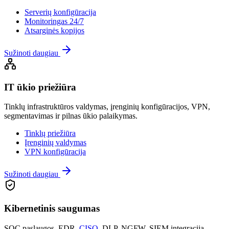
Serverių konfigūracija
Monitoringas 24/7
Atsarginės kopijos
Sužinoti daugiau
IT ūkio priežiūra
Tinklų infrastruktūros valdymas, įrenginių konfigūracijos, VPN,
segmentavimas ir pilnas ūkio palaikymas.
Tinklų priežiūra
Įrenginių valdymas
VPN konfigūracija
Sužinoti daugiau
Kibernetinis saugumas
SOC paslaugos, EDR,
CISO
, DLP, NGFW, SIEM integracija –