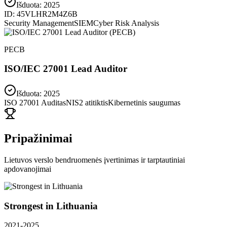
Išduota:
2025
ID:
45VLHR2M4Z6B
Security Management
SIEM
Cyber Risk Analysis
PECB
ISO/IEC 27001 Lead Auditor
Išduota: 2025
ISO 27001 Auditas
NIS2 atitiktis
Kibernetinis saugumas
Pripažinimai
Lietuvos verslo bendruomenės įvertinimas ir tarptautiniai
apdovanojimai
Strongest in Lithuania
2021-2025