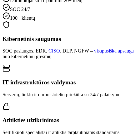
Darbuotojai su IT patirtimi 20+ metų
SOC 24/7
100+ klientų
Kibernetinis saugumas
SOC paslaugos, EDR,
CISO
, DLP, NGFW –
visapusiška apsauga
nuo kibernetinių grėsmių
IT infrastruktūros valdymas
Serverių, tinklų ir darbo stotelių priežiūra su 24/7 palaikymu
Atitikties užtikrinimas
Sertifikuoti specialistai ir atitiktis tarptautiniams standartams