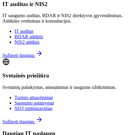
IT auditas ir NIS2
IT saugumo auditas, BDAR ir NIS2 direktyvos įgyvendinimas.
Atitikties vertinimas ir konsultacijos.
IT auditas
BDAR atitiktis
NIS2 atitiktis
Sužinoti daugiau
Svetainės priežiūra
Svetainių palaikymas, atnaujinimai ir saugumo užtikrinimas.
Turinio atnaujinimai
Saugumo pataisymai
SEO optimizavimas
Sužinoti daugiau
Daugiau IT paslaugų