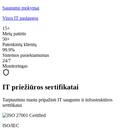
Saugumo mokymai
Visos IT paslaugos
15+
Metų patirtis
50+
Patenkintų klientų
99.9%
Sistemos pasiekiamumas
24/7
Monitoringas
IT priežiūros sertifikatai
Tarptautiniu mastu pripažinti IT saugumo ir infrastruktūros
sertifikatai
ISO/IEC