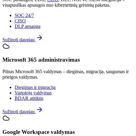
visapusiškas apsaugos nuo kibernetinių grėsmių paketas.
SOC 24/7
CISO
DLP apsauga
Sužinoti daugiau
Microsoft 365 administravimas
Pilnas Microsoft 365 valdymas – diegimas, migracija, saugumas ir
prieigos valdymas.
Diegimas ir migracija
Vartotojų valdymas
BDAR atitiktis
Sužinoti daugiau
Google Workspace valdymas