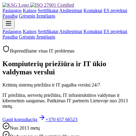
Paslaugos
Kainos
Sertifikatai
Atsiliepimai
Kontaktai
ES projektai
Pagalba
Grėsmių žemėlapis
Paslaugos
Kainos
Sertifikatai
Atsiliepimai
Kontaktai
ES projektai
Pagalba
Grėsmių žemėlapis
Išsprendžiame visas IT problemas
Kompiuterių priežiūra ir IT ūkio
valdymas verslui
Kritinių sistemų priežiūra ir IT pagalba verslui 24/7
IT priežiūra, serverių priežiūra, IT infrastruktūros valdymas ir
kibernetinis saugumas. Patikimas IT partneris Lietuvoje nuo 2013
metų.
Gauti konsultaciją
+370 657 66523
Nuo 2013 metų