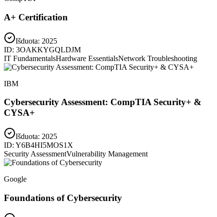
A+ Certification
Išduota:
2025
ID:
3OAKKYGQLDJM
IT Fundamentals
Hardware Essentials
Network Troubleshooting
IBM
Cybersecurity Assessment: CompTIA Security+ &
CYSA+
Išduota:
2025
ID:
Y6B4HI5MOS1X
Security Assessment
Vulnerability Management
Google
Foundations of Cybersecurity