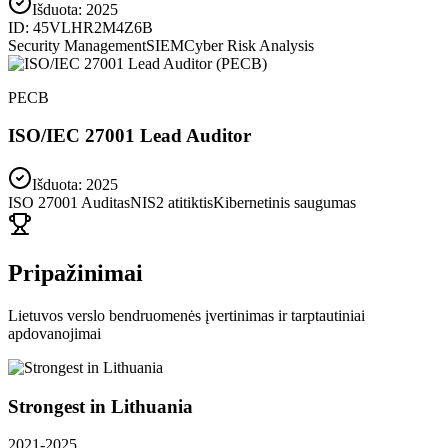
Išduota:
2025
ID:
45VLHR2M4Z6B
Security Management
SIEM
Cyber Risk Analysis
PECB
ISO/IEC 27001 Lead Auditor
Išduota: 2025
ISO 27001 Auditas
NIS2 atitiktis
Kibernetinis saugumas
Pripažinimai
Lietuvos verslo bendruomenės įvertinimas ir tarptautiniai
apdovanojimai
Strongest in Lithuania
2021-2025