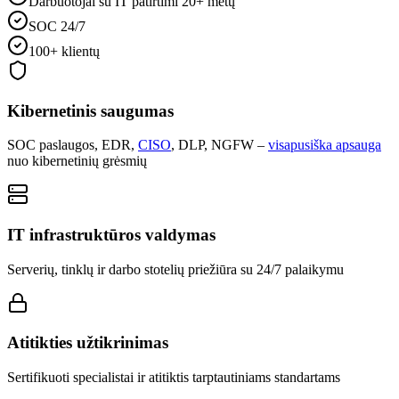
Darbuotojai su IT patirtimi 20+ metų
SOC 24/7
100+ klientų
Kibernetinis saugumas
SOC paslaugos, EDR,
CISO
, DLP, NGFW –
visapusiška apsauga
nuo kibernetinių grėsmių
IT infrastruktūros valdymas
Serverių, tinklų ir darbo stotelių priežiūra su 24/7 palaikymu
Atitikties užtikrinimas
Sertifikuoti specialistai ir atitiktis tarptautiniams standartams