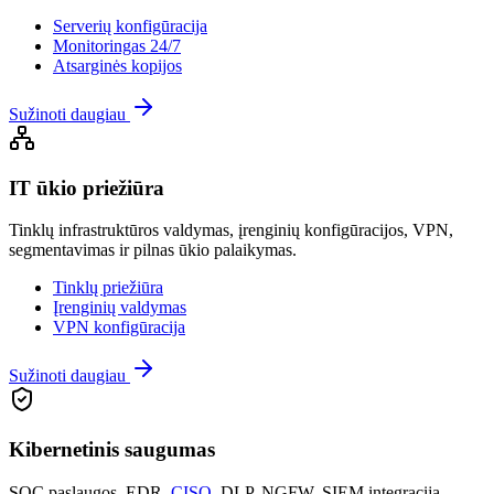
Serverių konfigūracija
Monitoringas 24/7
Atsarginės kopijos
Sužinoti daugiau
IT ūkio priežiūra
Tinklų infrastruktūros valdymas, įrenginių konfigūracijos, VPN,
segmentavimas ir pilnas ūkio palaikymas.
Tinklų priežiūra
Įrenginių valdymas
VPN konfigūracija
Sužinoti daugiau
Kibernetinis saugumas
SOC paslaugos, EDR,
CISO
, DLP, NGFW, SIEM integracija –