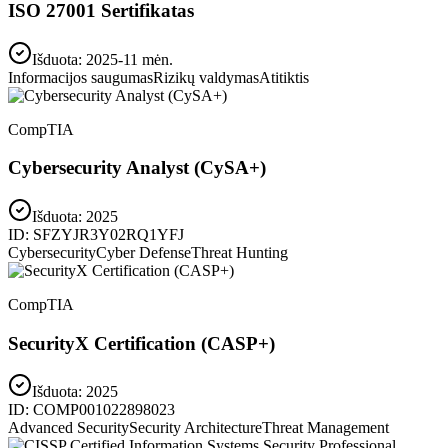
ISO 27001 Sertifikatas
Išduota: 2025-11 mėn.
Informacijos saugumas
Rizikų valdymas
Atitiktis
CompTIA
Cybersecurity Analyst (CySA+)
Išduota:
2025
ID:
SFZYJR3Y02RQ1YFJ
Cybersecurity
Cyber Defense
Threat Hunting
CompTIA
SecurityX Certification (CASP+)
Išduota:
2025
ID:
COMP001022898023
Advanced Security
Security Architecture
Threat Management