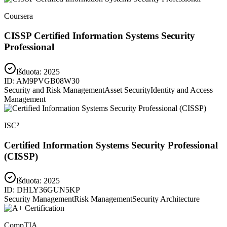
Coursera
CISSP Certified Information Systems Security
Professional
Išduota:
2025
ID:
AM9PVGB08W30
Security and Risk Management
Asset Security
Identity and Access
Management
ISC²
Certified Information Systems Security Professional
(CISSP)
Išduota:
2025
ID:
DHLY36GUN5KP
Security Management
Risk Management
Security Architecture
CompTIA