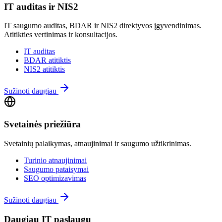
IT auditas ir NIS2
IT saugumo auditas, BDAR ir NIS2 direktyvos įgyvendinimas.
Atitikties vertinimas ir konsultacijos.
IT auditas
BDAR atitiktis
NIS2 atitiktis
Sužinoti daugiau
Svetainės priežiūra
Svetainių palaikymas, atnaujinimai ir saugumo užtikrinimas.
Turinio atnaujinimai
Saugumo pataisymai
SEO optimizavimas
Sužinoti daugiau
Daugiau IT paslaugų