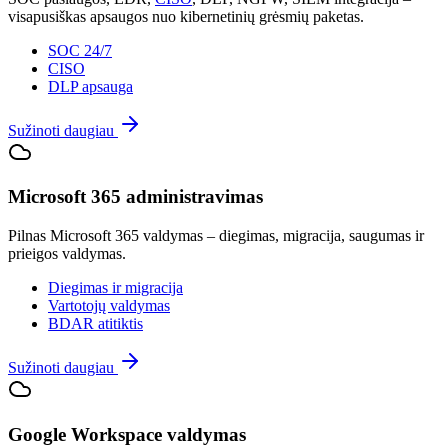
visapusiškas apsaugos nuo kibernetinių grėsmių paketas.
SOC 24/7
CISO
DLP apsauga
Sužinoti daugiau
Microsoft 365 administravimas
Pilnas Microsoft 365 valdymas – diegimas, migracija, saugumas ir
prieigos valdymas.
Diegimas ir migracija
Vartotojų valdymas
BDAR atitiktis
Sužinoti daugiau
Google Workspace valdymas