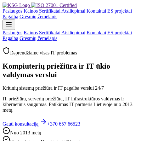
Paslaugos
Kainos
Sertifikatai
Atsiliepimai
Kontaktai
ES projektai
Pagalba
Grėsmių žemėlapis
Paslaugos
Kainos
Sertifikatai
Atsiliepimai
Kontaktai
ES projektai
Pagalba
Grėsmių žemėlapis
Išsprendžiame visas IT problemas
Kompiuterių priežiūra ir IT ūkio
valdymas verslui
Kritinių sistemų priežiūra ir IT pagalba verslui 24/7
IT priežiūra, serverių priežiūra, IT infrastruktūros valdymas ir
kibernetinis saugumas. Patikimas IT partneris Lietuvoje nuo 2013
metų.
Gauti konsultaciją
+370 657 66523
Nuo 2013 metų