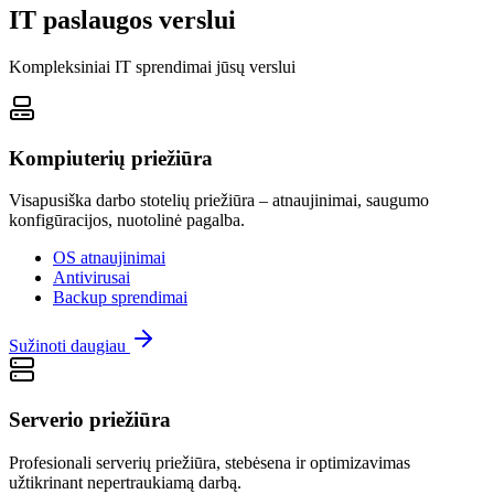
IT paslaugos verslui
Kompleksiniai IT sprendimai jūsų verslui
Kompiuterių priežiūra
Visapusiška darbo stotelių priežiūra – atnaujinimai, saugumo
konfigūracijos, nuotolinė pagalba.
OS atnaujinimai
Antivirusai
Backup sprendimai
Sužinoti daugiau
Serverio priežiūra
Profesionali serverių priežiūra, stebėsena ir optimizavimas
užtikrinant nepertraukiamą darbą.