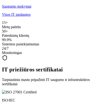
Saugumo mokymai
Visos IT paslaugos
15+
Metų patirtis
50+
Patenkintų klientų
99.9%
Sistemos pasiekiamumas
24/7
Monitoringas
IT priežiūros sertifikatai
Tarptautiniu mastu pripažinti IT saugumo ir infrastruktūros
sertifikatai
ISO/IEC