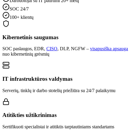
Darbuotojai su IT patirtimi 20+ metų
SOC 24/7
100+ klientų
Kibernetinis saugumas
SOC paslaugos, EDR,
CISO
, DLP, NGFW –
visapusiška apsauga
nuo kibernetinių grėsmių
IT infrastruktūros valdymas
Serverių, tinklų ir darbo stotelių priežiūra su 24/7 palaikymu
Atitikties užtikrinimas
Sertifikuoti specialistai ir atitiktis tarptautiniams standartams