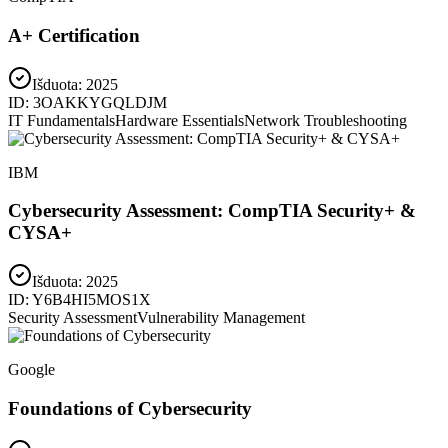
A+ Certification
Išduota:
2025
ID:
3OAKKYGQLDJM
IT Fundamentals
Hardware Essentials
Network Troubleshooting
IBM
Cybersecurity Assessment: CompTIA Security+ &
CYSA+
Išduota:
2025
ID:
Y6B4HI5MOS1X
Security Assessment
Vulnerability Management
Google
Foundations of Cybersecurity