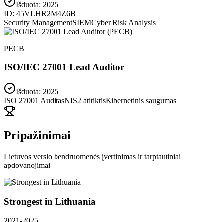
Išduota:
2025
ID:
45VLHR2M4Z6B
Security Management
SIEM
Cyber Risk Analysis
PECB
ISO/IEC 27001 Lead Auditor
Išduota: 2025
ISO 27001 Auditas
NIS2 atitiktis
Kibernetinis saugumas
Pripažinimai
Lietuvos verslo bendruomenės įvertinimas ir tarptautiniai
apdovanojimai
Strongest in Lithuania
2021-2025