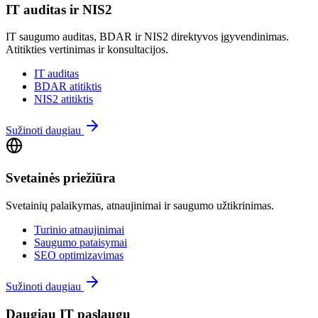
IT auditas ir NIS2
IT saugumo auditas, BDAR ir NIS2 direktyvos įgyvendinimas.
Atitikties vertinimas ir konsultacijos.
IT auditas
BDAR atitiktis
NIS2 atitiktis
Sužinoti daugiau
Svetainės priežiūra
Svetainių palaikymas, atnaujinimai ir saugumo užtikrinimas.
Turinio atnaujinimai
Saugumo pataisymai
SEO optimizavimas
Sužinoti daugiau
Daugiau IT paslaugų