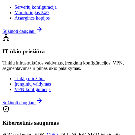
Serverių konfigūracija
Monitoringas 24/7
Atsarginės kopijos
Sužinoti daugiau
IT ūkio priežiūra
Tinklų infrastruktūros valdymas, įrenginių konfigūracijos, VPN,
segmentavimas ir pilnas ūkio palaikymas.
Tinklų priežiūra
Įrenginių valdymas
VPN konfigūracija
Sužinoti daugiau
Kibernetinis saugumas
SOC paslaugos, EDR,
CISO
, DLP, NGFW, SIEM integracija –