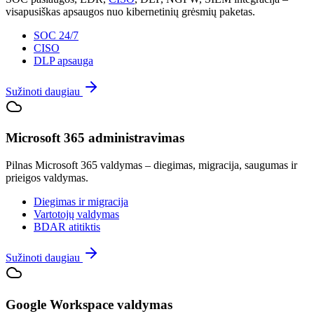
visapusiškas apsaugos nuo kibernetinių grėsmių paketas.
SOC 24/7
CISO
DLP apsauga
Sužinoti daugiau
Microsoft 365 administravimas
Pilnas Microsoft 365 valdymas – diegimas, migracija, saugumas ir
prieigos valdymas.
Diegimas ir migracija
Vartotojų valdymas
BDAR atitiktis
Sužinoti daugiau
Google Workspace valdymas