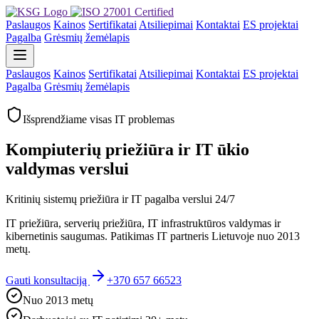
Paslaugos
Kainos
Sertifikatai
Atsiliepimai
Kontaktai
ES projektai
Pagalba
Grėsmių žemėlapis
Paslaugos
Kainos
Sertifikatai
Atsiliepimai
Kontaktai
ES projektai
Pagalba
Grėsmių žemėlapis
Išsprendžiame visas IT problemas
Kompiuterių priežiūra ir IT ūkio
valdymas verslui
Kritinių sistemų priežiūra ir IT pagalba verslui 24/7
IT priežiūra, serverių priežiūra, IT infrastruktūros valdymas ir
kibernetinis saugumas. Patikimas IT partneris Lietuvoje nuo 2013
metų.
Gauti konsultaciją
+370 657 66523
Nuo 2013 metų