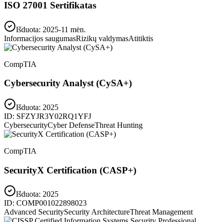
ISO 27001 Sertifikatas
Išduota: 2025-11 mėn.
Informacijos saugumas
Rizikų valdymas
Atitiktis
CompTIA
Cybersecurity Analyst (CySA+)
Išduota:
2025
ID:
SFZYJR3Y02RQ1YFJ
Cybersecurity
Cyber Defense
Threat Hunting
CompTIA
SecurityX Certification (CASP+)
Išduota:
2025
ID:
COMP001022898023
Advanced Security
Security Architecture
Threat Management