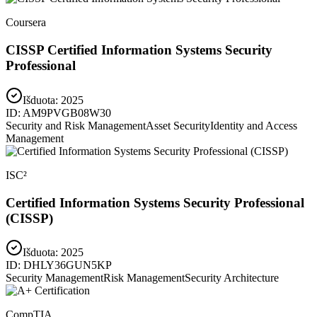
Coursera
CISSP Certified Information Systems Security
Professional
Išduota:
2025
ID:
AM9PVGB08W30
Security and Risk Management
Asset Security
Identity and Access
Management
ISC²
Certified Information Systems Security Professional
(CISSP)
Išduota:
2025
ID:
DHLY36GUN5KP
Security Management
Risk Management
Security Architecture
CompTIA