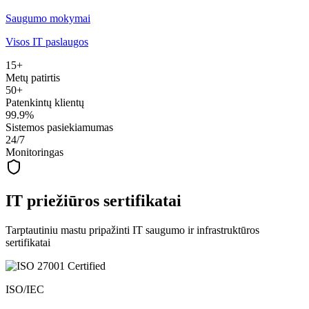
Saugumo mokymai
Visos IT paslaugos
15+
Metų patirtis
50+
Patenkintų klientų
99.9%
Sistemos pasiekiamumas
24/7
Monitoringas
IT priežiūros sertifikatai
Tarptautiniu mastu pripažinti IT saugumo ir infrastruktūros
sertifikatai
ISO/IEC