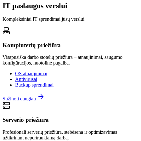
IT paslaugos verslui
Kompleksiniai IT sprendimai jūsų verslui
Kompiuterių priežiūra
Visapusiška darbo stotelių priežiūra – atnaujinimai, saugumo
konfigūracijos, nuotolinė pagalba.
OS atnaujinimai
Antivirusai
Backup sprendimai
Sužinoti daugiau
Serverio priežiūra
Profesionali serverių priežiūra, stebėsena ir optimizavimas
užtikrinant nepertraukiamą darbą.