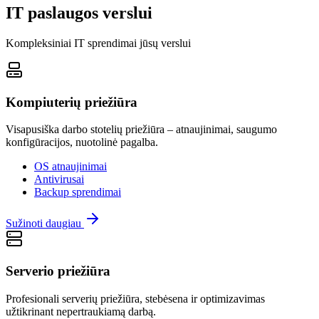
IT paslaugos verslui
Kompleksiniai IT sprendimai jūsų verslui
Kompiuterių priežiūra
Visapusiška darbo stotelių priežiūra – atnaujinimai, saugumo
konfigūracijos, nuotolinė pagalba.
OS atnaujinimai
Antivirusai
Backup sprendimai
Sužinoti daugiau
Serverio priežiūra
Profesionali serverių priežiūra, stebėsena ir optimizavimas
užtikrinant nepertraukiamą darbą.