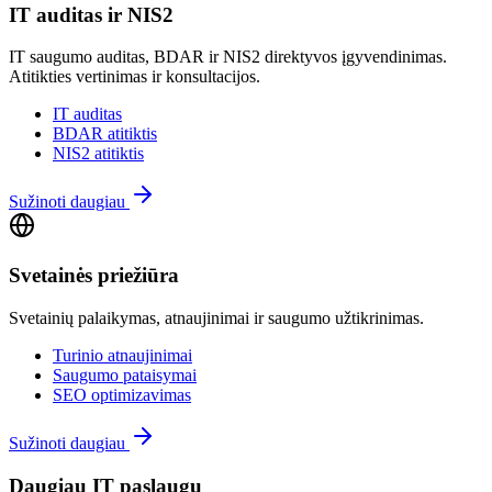
IT auditas ir NIS2
IT saugumo auditas, BDAR ir NIS2 direktyvos įgyvendinimas.
Atitikties vertinimas ir konsultacijos.
IT auditas
BDAR atitiktis
NIS2 atitiktis
Sužinoti daugiau
Svetainės priežiūra
Svetainių palaikymas, atnaujinimai ir saugumo užtikrinimas.
Turinio atnaujinimai
Saugumo pataisymai
SEO optimizavimas
Sužinoti daugiau
Daugiau IT paslaugų