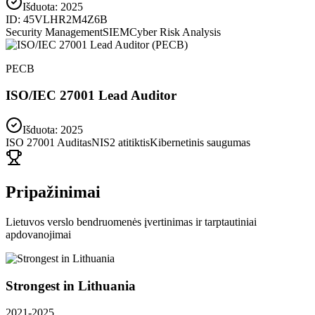
Išduota:
2025
ID:
45VLHR2M4Z6B
Security Management
SIEM
Cyber Risk Analysis
PECB
ISO/IEC 27001 Lead Auditor
Išduota: 2025
ISO 27001 Auditas
NIS2 atitiktis
Kibernetinis saugumas
Pripažinimai
Lietuvos verslo bendruomenės įvertinimas ir tarptautiniai
apdovanojimai
Strongest in Lithuania
2021-2025