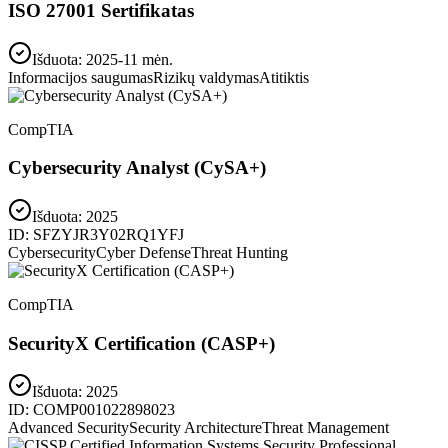
ISO 27001 Sertifikatas
Išduota: 2025-11 mėn.
Informacijos saugumas
Rizikų valdymas
Atitiktis
CompTIA
Cybersecurity Analyst (CySA+)
Išduota:
2025
ID:
SFZYJR3Y02RQ1YFJ
Cybersecurity
Cyber Defense
Threat Hunting
CompTIA
SecurityX Certification (CASP+)
Išduota:
2025
ID:
COMP001022898023
Advanced Security
Security Architecture
Threat Management