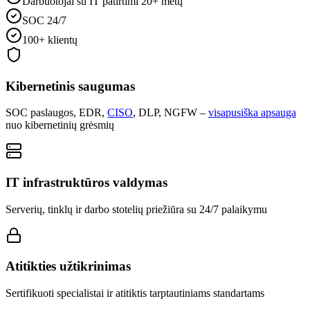
Darbuotojai su IT patirtimi 20+ metų
SOC 24/7
100+ klientų
Kibernetinis saugumas
SOC paslaugos, EDR,
CISO
, DLP, NGFW –
visapusiška apsauga
nuo kibernetinių grėsmių
IT infrastruktūros valdymas
Serverių, tinklų ir darbo stotelių priežiūra su 24/7 palaikymu
Atitikties užtikrinimas
Sertifikuoti specialistai ir atitiktis tarptautiniams standartams