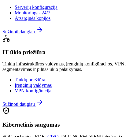
Serverių konfigūracija
Monitoringas 24/7
Atsarginės kopijos
Sužinoti daugiau
IT ūkio priežiūra
Tinklų infrastruktūros valdymas, įrenginių konfigūracijos, VPN,
segmentavimas ir pilnas ūkio palaikymas.
Tinklų priežiūra
Įrenginių valdymas
VPN konfigūracija
Sužinoti daugiau
Kibernetinis saugumas
SOC paslaugos, EDR,
CISO
, DLP, NGFW, SIEM integracija –