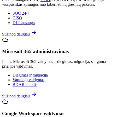
visapusiškas apsaugos nuo kibernetinių grėsmių paketas.
SOC 24/7
CISO
DLP apsauga
Sužinoti daugiau
Microsoft 365 administravimas
Pilnas Microsoft 365 valdymas – diegimas, migracija, saugumas ir
prieigos valdymas.
Diegimas ir migracija
Vartotojų valdymas
BDAR atitiktis
Sužinoti daugiau
Google Workspace valdymas