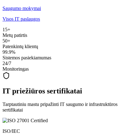
Saugumo mokymai
Visos IT paslaugos
15+
Metų patirtis
50+
Patenkintų klientų
99.9%
Sistemos pasiekiamumas
24/7
Monitoringas
IT priežiūros sertifikatai
Tarptautiniu mastu pripažinti IT saugumo ir infrastruktūros
sertifikatai
ISO/IEC