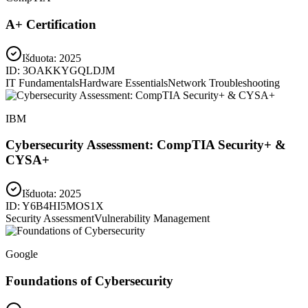
A+ Certification
Išduota:
2025
ID:
3OAKKYGQLDJM
IT Fundamentals
Hardware Essentials
Network Troubleshooting
IBM
Cybersecurity Assessment: CompTIA Security+ &
CYSA+
Išduota:
2025
ID:
Y6B4HI5MOS1X
Security Assessment
Vulnerability Management
Google
Foundations of Cybersecurity