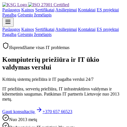
Paslaugos
Kainos
Sertifikatai
Atsiliepimai
Kontaktai
ES projektai
Pagalba
Grėsmių žemėlapis
Paslaugos
Kainos
Sertifikatai
Atsiliepimai
Kontaktai
ES projektai
Pagalba
Grėsmių žemėlapis
Išsprendžiame visas IT problemas
Kompiuterių priežiūra ir IT ūkio
valdymas verslui
Kritinių sistemų priežiūra ir IT pagalba verslui 24/7
IT priežiūra, serverių priežiūra, IT infrastruktūros valdymas ir
kibernetinis saugumas. Patikimas IT partneris Lietuvoje nuo 2013
metų.
Gauti konsultaciją
+370 657 66523
Nuo 2013 metų