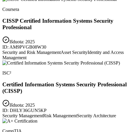
Coursera
CISSP Certified Information Systems Security
Professional
Išduota:
2025
ID:
AM9PVGB08W30
Security and Risk Management
Asset Security
Identity and Access
Management
ISC²
Certified Information Systems Security Professional
(CISSP)
Išduota:
2025
ID:
DHLY36GUN5KP
Security Management
Risk Management
Security Architecture
CompTIA