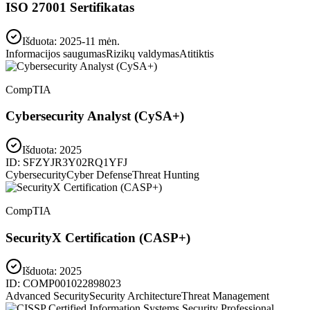
ISO 27001 Sertifikatas
Išduota: 2025-11 mėn.
Informacijos saugumas
Rizikų valdymas
Atitiktis
CompTIA
Cybersecurity Analyst (CySA+)
Išduota:
2025
ID:
SFZYJR3Y02RQ1YFJ
Cybersecurity
Cyber Defense
Threat Hunting
CompTIA
SecurityX Certification (CASP+)
Išduota:
2025
ID:
COMP001022898023
Advanced Security
Security Architecture
Threat Management