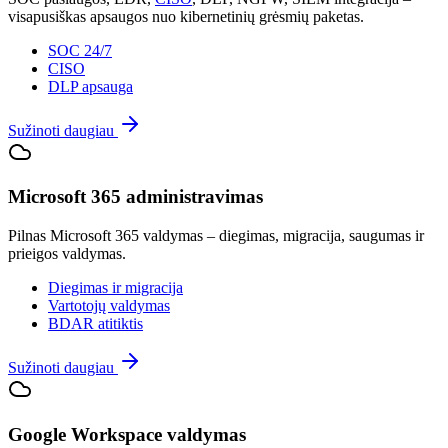
visapusiškas apsaugos nuo kibernetinių grėsmių paketas.
SOC 24/7
CISO
DLP apsauga
Sužinoti daugiau
Microsoft 365 administravimas
Pilnas Microsoft 365 valdymas – diegimas, migracija, saugumas ir
prieigos valdymas.
Diegimas ir migracija
Vartotojų valdymas
BDAR atitiktis
Sužinoti daugiau
Google Workspace valdymas