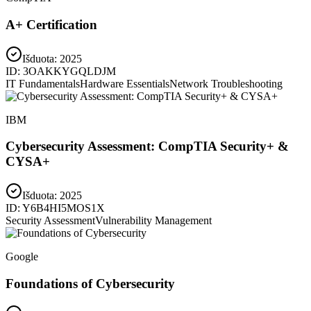
A+ Certification
Išduota:
2025
ID:
3OAKKYGQLDJM
IT Fundamentals
Hardware Essentials
Network Troubleshooting
IBM
Cybersecurity Assessment: CompTIA Security+ &
CYSA+
Išduota:
2025
ID:
Y6B4HI5MOS1X
Security Assessment
Vulnerability Management
Google
Foundations of Cybersecurity