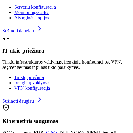
Serverių konfigūracija
Monitoringas 24/7
Atsarginės kopijos
Sužinoti daugiau
IT ūkio priežiūra
Tinklų infrastruktūros valdymas, įrenginių konfigūracijos, VPN,
segmentavimas ir pilnas ūkio palaikymas.
Tinklų priežiūra
Įrenginių valdymas
VPN konfigūracija
Sužinoti daugiau
Kibernetinis saugumas
SOC paslaugos, EDR,
CISO
, DLP, NGFW, SIEM integracija –