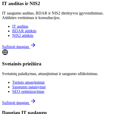
IT auditas ir NIS2
IT saugumo auditas, BDAR ir NIS2 direktyvos įgyvendinimas.
Atitikties vertinimas ir konsultacijos.
IT auditas
BDAR atitiktis
NIS2 atitiktis
Sužinoti daugiau
Svetainės priežiūra
Svetainių palaikymas, atnaujinimai ir saugumo užtikrinimas.
Turinio atnaujinimai
Saugumo pataisymai
SEO optimizavimas
Sužinoti daugiau
Daugiau IT paslaugų