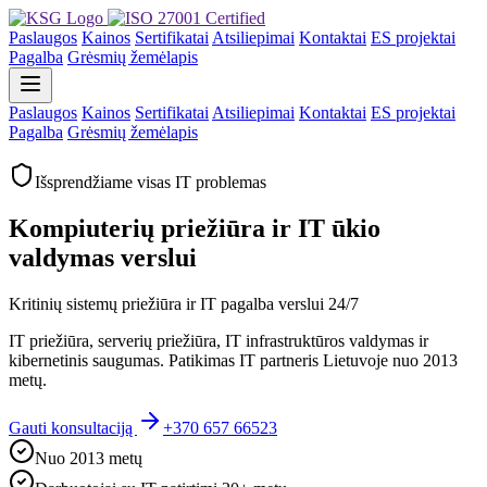
Paslaugos
Kainos
Sertifikatai
Atsiliepimai
Kontaktai
ES projektai
Pagalba
Grėsmių žemėlapis
Paslaugos
Kainos
Sertifikatai
Atsiliepimai
Kontaktai
ES projektai
Pagalba
Grėsmių žemėlapis
Išsprendžiame visas IT problemas
Kompiuterių priežiūra ir IT ūkio
valdymas verslui
Kritinių sistemų priežiūra ir IT pagalba verslui 24/7
IT priežiūra, serverių priežiūra, IT infrastruktūros valdymas ir
kibernetinis saugumas. Patikimas IT partneris Lietuvoje nuo 2013
metų.
Gauti konsultaciją
+370 657 66523
Nuo 2013 metų