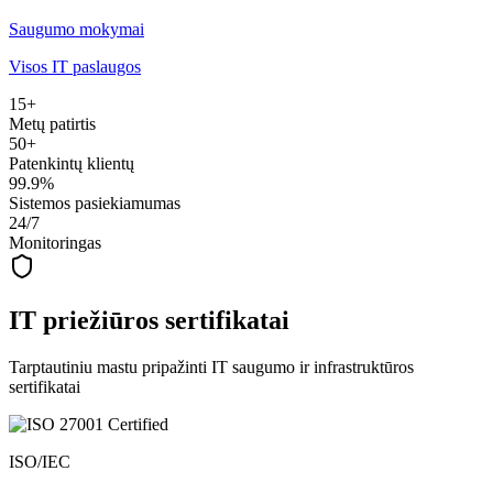
Saugumo mokymai
Visos IT paslaugos
15+
Metų patirtis
50+
Patenkintų klientų
99.9%
Sistemos pasiekiamumas
24/7
Monitoringas
IT priežiūros sertifikatai
Tarptautiniu mastu pripažinti IT saugumo ir infrastruktūros
sertifikatai
ISO/IEC