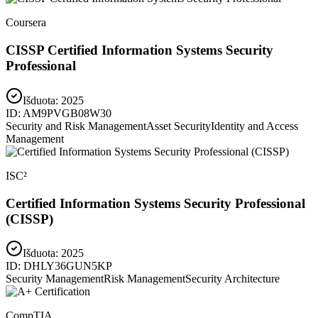
Coursera
CISSP Certified Information Systems Security
Professional
Išduota:
2025
ID:
AM9PVGB08W30
Security and Risk Management
Asset Security
Identity and Access
Management
ISC²
Certified Information Systems Security Professional
(CISSP)
Išduota:
2025
ID:
DHLY36GUN5KP
Security Management
Risk Management
Security Architecture
CompTIA