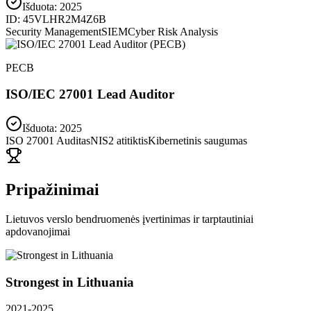
Išduota:
2025
ID:
45VLHR2M4Z6B
Security Management
SIEM
Cyber Risk Analysis
PECB
ISO/IEC 27001 Lead Auditor
Išduota: 2025
ISO 27001 Auditas
NIS2 atitiktis
Kibernetinis saugumas
Pripažinimai
Lietuvos verslo bendruomenės įvertinimas ir tarptautiniai
apdovanojimai
Strongest in Lithuania
2021-2025