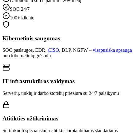
Darbuotojai su IT patirtimi 20+ metų
SOC 24/7
100+ klientų
Kibernetinis saugumas
SOC paslaugos, EDR,
CISO
, DLP, NGFW –
visapusiška apsauga
nuo kibernetinių grėsmių
IT infrastruktūros valdymas
Serverių, tinklų ir darbo stotelių priežiūra su 24/7 palaikymu
Atitikties užtikrinimas
Sertifikuoti specialistai ir atitiktis tarptautiniams standartams