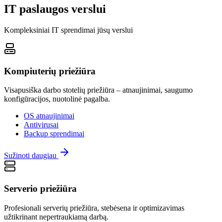
IT paslaugos verslui
Kompleksiniai IT sprendimai jūsų verslui
Kompiuterių priežiūra
Visapusiška darbo stotelių priežiūra – atnaujinimai, saugumo
konfigūracijos, nuotolinė pagalba.
OS atnaujinimai
Antivirusai
Backup sprendimai
Sužinoti daugiau
Serverio priežiūra
Profesionali serverių priežiūra, stebėsena ir optimizavimas
užtikrinant nepertraukiamą darbą.