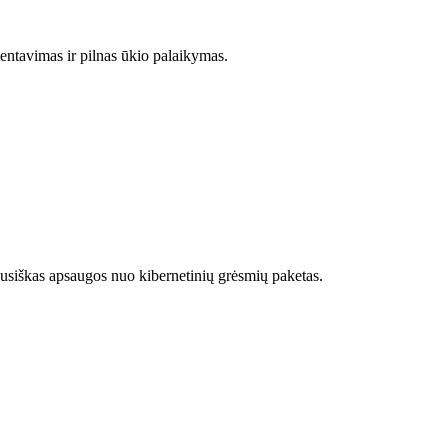
entavimas ir pilnas ūkio palaikymas.
siškas apsaugos nuo kibernetinių grėsmių paketas.