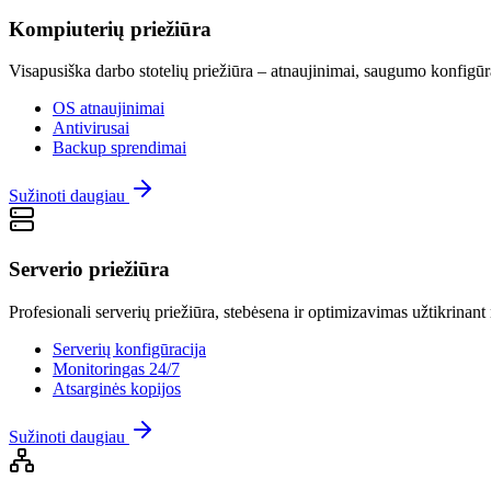
Kompiuterių priežiūra
Visapusiška darbo stotelių priežiūra – atnaujinimai, saugumo konfigūr
OS atnaujinimai
Antivirusai
Backup sprendimai
Sužinoti daugiau
Serverio priežiūra
Profesionali serverių priežiūra, stebėsena ir optimizavimas užtikrinan
Serverių konfigūracija
Monitoringas 24/7
Atsarginės kopijos
Sužinoti daugiau