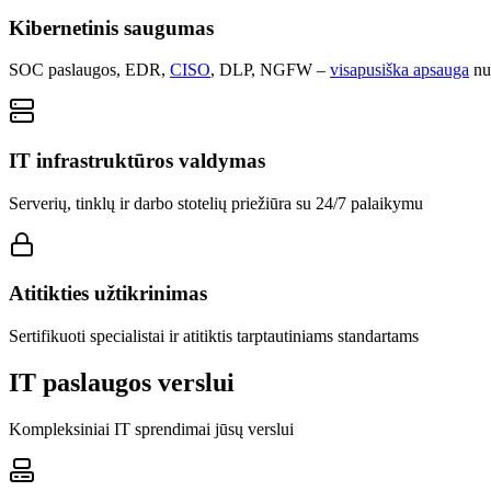
Kibernetinis saugumas
SOC paslaugos, EDR,
CISO
, DLP, NGFW –
visapusiška apsauga
nu
IT infrastruktūros valdymas
Serverių, tinklų ir darbo stotelių priežiūra su 24/7 palaikymu
Atitikties užtikrinimas
Sertifikuoti specialistai ir atitiktis tarptautiniams standartams
IT paslaugos verslui
Kompleksiniai IT sprendimai jūsų verslui