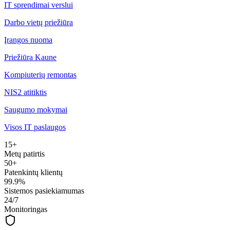
IT sprendimai verslui
Darbo vietų priežiūra
Įrangos nuoma
Priežiūra Kaune
Kompiuterių remontas
NIS2 atitiktis
Saugumo mokymai
Visos IT paslaugos
15+
Metų patirtis
50+
Patenkintų klientų
99.9%
Sistemos pasiekiamumas
24/7
Monitoringas