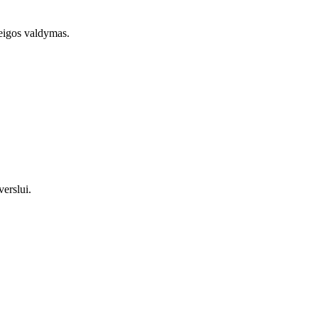
ieigos valdymas.
erslui.