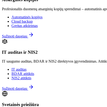
Profesionalūs duomenų atsarginių kopijų sprendimai – automatinis ap
Automatinės kopijos
Cloud backup
Greitas atkūrimas
Sužinoti daugiau
IT auditas ir NIS2
IT saugumo auditas, BDAR ir NIS2 direktyvos įgyvendinimas. Atitiktie
IT auditas
BDAR atitiktis
NIS2 atitiktis
Sužinoti daugiau
Svetainės priežiūra