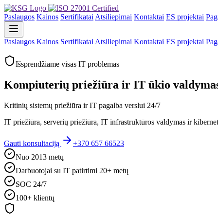
Paslaugos
Kainos
Sertifikatai
Atsiliepimai
Kontaktai
ES projektai
Pag
Paslaugos
Kainos
Sertifikatai
Atsiliepimai
Kontaktai
ES projektai
Pag
Išsprendžiame visas IT problemas
Kompiuterių priežiūra ir IT ūkio valdymas
Kritinių sistemų priežiūra ir IT pagalba verslui 24/7
IT priežiūra, serverių priežiūra, IT infrastruktūros valdymas ir kiber
Gauti konsultaciją
+370 657 66523
Nuo 2013 metų
Darbuotojai su IT patirtimi 20+ metų
SOC 24/7
100+ klientų