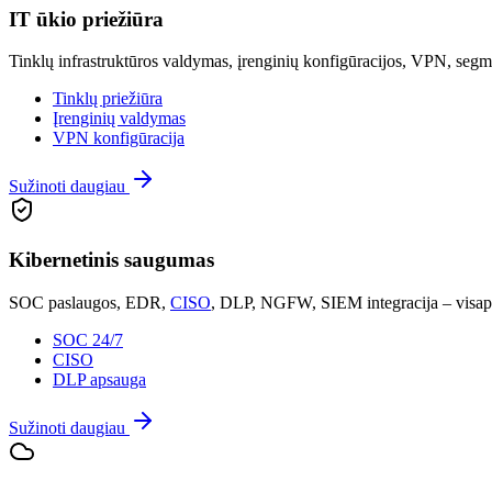
IT ūkio priežiūra
Tinklų infrastruktūros valdymas, įrenginių konfigūracijos, VPN, segm
Tinklų priežiūra
Įrenginių valdymas
VPN konfigūracija
Sužinoti daugiau
Kibernetinis saugumas
SOC paslaugos, EDR,
CISO
, DLP, NGFW, SIEM integracija – visapu
SOC 24/7
CISO
DLP apsauga
Sužinoti daugiau