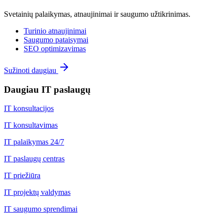
Svetainių palaikymas, atnaujinimai ir saugumo užtikrinimas.
Turinio atnaujinimai
Saugumo pataisymai
SEO optimizavimas
Sužinoti daugiau
Daugiau IT paslaugų
IT konsultacijos
IT konsultavimas
IT palaikymas 24/7
IT paslaugų centras
IT priežiūra
IT projektų valdymas
IT saugumo sprendimai