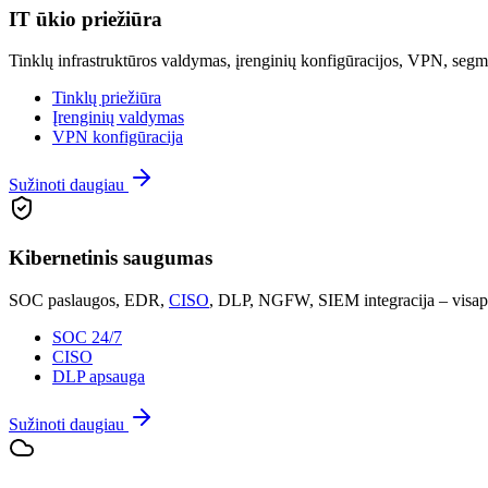
IT ūkio priežiūra
Tinklų infrastruktūros valdymas, įrenginių konfigūracijos, VPN, segm
Tinklų priežiūra
Įrenginių valdymas
VPN konfigūracija
Sužinoti daugiau
Kibernetinis saugumas
SOC paslaugos, EDR,
CISO
, DLP, NGFW, SIEM integracija – visapu
SOC 24/7
CISO
DLP apsauga
Sužinoti daugiau