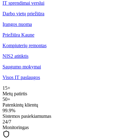
IT sprendimai verslui
Darbo vietų priežiūra
Įrangos nuoma
Priežiūra Kaune
Kompiuterių remontas
NIS2 atitiktis
Saugumo mokymai
Visos IT paslaugos
15+
Metų patirtis
50+
Patenkintų klientų
99.9%
Sistemos pasiekiamumas
24/7
Monitoringas