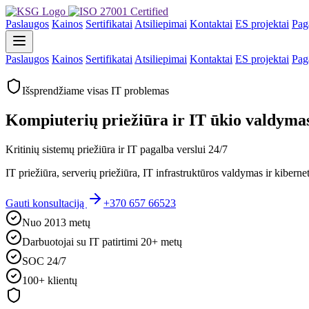
Paslaugos
Kainos
Sertifikatai
Atsiliepimai
Kontaktai
ES projektai
Pag
Paslaugos
Kainos
Sertifikatai
Atsiliepimai
Kontaktai
ES projektai
Pag
Išsprendžiame visas IT problemas
Kompiuterių priežiūra ir IT ūkio valdymas
Kritinių sistemų priežiūra ir IT pagalba verslui 24/7
IT priežiūra, serverių priežiūra, IT infrastruktūros valdymas ir kiber
Gauti konsultaciją
+370 657 66523
Nuo 2013 metų
Darbuotojai su IT patirtimi 20+ metų
SOC 24/7
100+ klientų