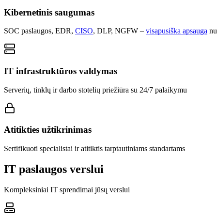
Kibernetinis saugumas
SOC paslaugos, EDR,
CISO
, DLP, NGFW –
visapusiška apsauga
nu
IT infrastruktūros valdymas
Serverių, tinklų ir darbo stotelių priežiūra su 24/7 palaikymu
Atitikties užtikrinimas
Sertifikuoti specialistai ir atitiktis tarptautiniams standartams
IT paslaugos verslui
Kompleksiniai IT sprendimai jūsų verslui