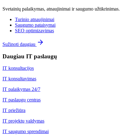
Svetainių palaikymas, atnaujinimai ir saugumo užtikrinimas.
Turinio atnaujinimai
Saugumo pataisymai
SEO optimizavimas
Sužinoti daugiau
Daugiau IT paslaugų
IT konsultacijos
IT konsultavimas
IT palaikymas 24/7
IT paslaugų centras
IT priežiūra
IT projektų valdymas
IT saugumo sprendimai