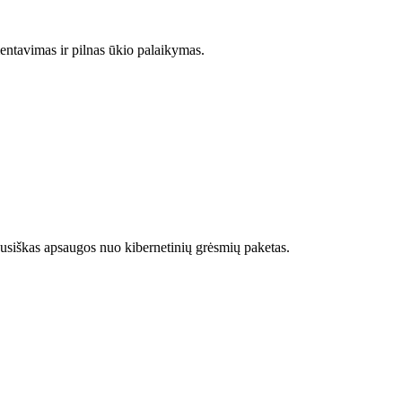
entavimas ir pilnas ūkio palaikymas.
siškas apsaugos nuo kibernetinių grėsmių paketas.