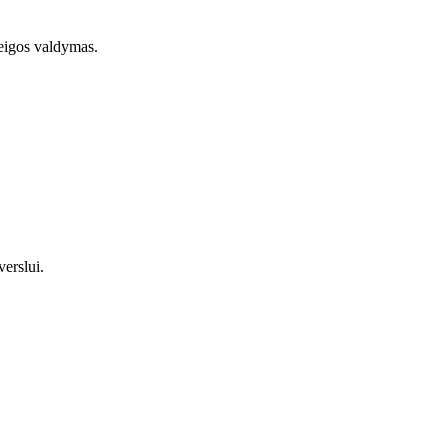
ieigos valdymas.
erslui.