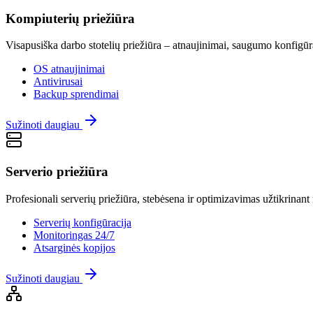
Kompiuterių priežiūra
Visapusiška darbo stotelių priežiūra – atnaujinimai, saugumo konfigūr
OS atnaujinimai
Antivirusai
Backup sprendimai
Sužinoti daugiau
Serverio priežiūra
Profesionali serverių priežiūra, stebėsena ir optimizavimas užtikrinan
Serverių konfigūracija
Monitoringas 24/7
Atsarginės kopijos
Sužinoti daugiau