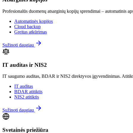
Profesionalūs duomenų atsarginių kopijų sprendimai – automatinis ap
Automatinės kopijos
Cloud backup
Greitas atkūrimas
Sužinoti daugiau
IT auditas ir NIS2
IT saugumo auditas, BDAR ir NIS2 direktyvos įgyvendinimas. Atitiktie
IT auditas
BDAR atitiktis
NIS2 atitiktis
Sužinoti daugiau
Svetainės priežiūra