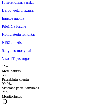
IT sprendimai verslui
Darbo vietų priežiūra
Įrangos nuoma
Priežiūra Kaune
Kompiuterių remontas
NIS2 atitiktis
Saugumo mokymai
Visos IT paslaugos
15+
Metų patirtis
50+
Patenkintų klientų
99.9%
Sistemos pasiekiamumas
24/7
Monitoringas