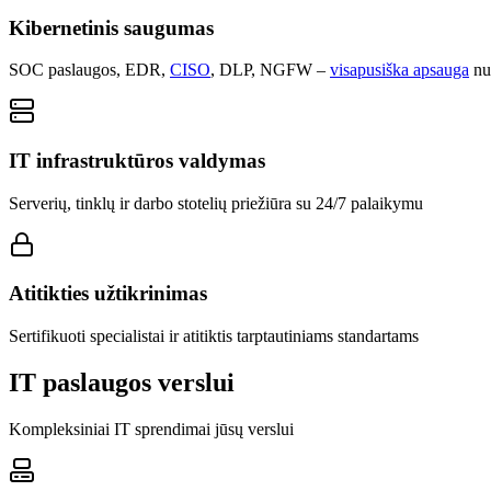
Kibernetinis saugumas
SOC paslaugos, EDR,
CISO
, DLP, NGFW –
visapusiška apsauga
nu
IT infrastruktūros valdymas
Serverių, tinklų ir darbo stotelių priežiūra su 24/7 palaikymu
Atitikties užtikrinimas
Sertifikuoti specialistai ir atitiktis tarptautiniams standartams
IT paslaugos verslui
Kompleksiniai IT sprendimai jūsų verslui