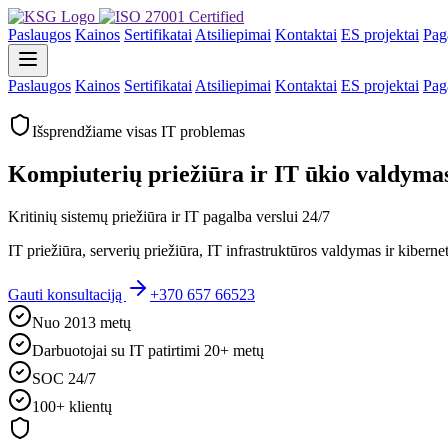
Paslaugos
Kainos
Sertifikatai
Atsiliepimai
Kontaktai
ES projektai
Pag
Paslaugos
Kainos
Sertifikatai
Atsiliepimai
Kontaktai
ES projektai
Pag
Išsprendžiame visas IT problemas
Kompiuterių priežiūra ir IT ūkio valdymas
Kritinių sistemų priežiūra ir IT pagalba verslui 24/7
IT priežiūra, serverių priežiūra, IT infrastruktūros valdymas ir kiber
Gauti konsultaciją
+370 657 66523
Nuo 2013 metų
Darbuotojai su IT patirtimi 20+ metų
SOC 24/7
100+ klientų