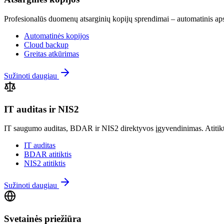
Profesionalūs duomenų atsarginių kopijų sprendimai – automatinis ap
Automatinės kopijos
Cloud backup
Greitas atkūrimas
Sužinoti daugiau
IT auditas ir NIS2
IT saugumo auditas, BDAR ir NIS2 direktyvos įgyvendinimas. Atitiktie
IT auditas
BDAR atitiktis
NIS2 atitiktis
Sužinoti daugiau
Svetainės priežiūra