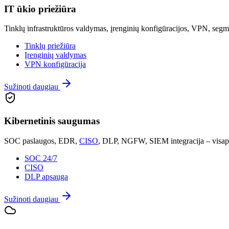
IT ūkio priežiūra
Tinklų infrastruktūros valdymas, įrenginių konfigūracijos, VPN, segm
Tinklų priežiūra
Įrenginių valdymas
VPN konfigūracija
Sužinoti daugiau
Kibernetinis saugumas
SOC paslaugos, EDR,
CISO
, DLP, NGFW, SIEM integracija – visapu
SOC 24/7
CISO
DLP apsauga
Sužinoti daugiau