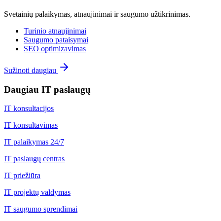
Svetainių palaikymas, atnaujinimai ir saugumo užtikrinimas.
Turinio atnaujinimai
Saugumo pataisymai
SEO optimizavimas
Sužinoti daugiau
Daugiau IT paslaugų
IT konsultacijos
IT konsultavimas
IT palaikymas 24/7
IT paslaugų centras
IT priežiūra
IT projektų valdymas
IT saugumo sprendimai