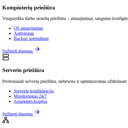
Kompiuterių priežiūra
Visapusiška darbo stotelių priežiūra – atnaujinimai, saugumo konfigūr
OS atnaujinimai
Antivirusai
Backup sprendimai
Sužinoti daugiau
Serverio priežiūra
Profesionali serverių priežiūra, stebėsena ir optimizavimas užtikrinan
Serverių konfigūracija
Monitoringas 24/7
Atsarginės kopijos
Sužinoti daugiau