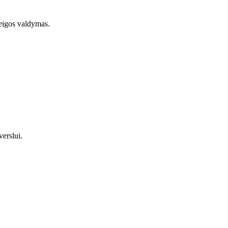
ieigos valdymas.
erslui.