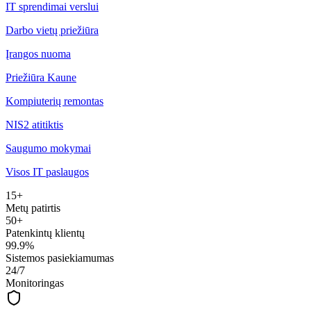
IT sprendimai verslui
Darbo vietų priežiūra
Įrangos nuoma
Priežiūra Kaune
Kompiuterių remontas
NIS2 atitiktis
Saugumo mokymai
Visos IT paslaugos
15+
Metų patirtis
50+
Patenkintų klientų
99.9%
Sistemos pasiekiamumas
24/7
Monitoringas