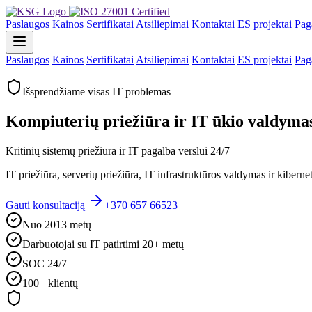
Paslaugos
Kainos
Sertifikatai
Atsiliepimai
Kontaktai
ES projektai
Pag
Paslaugos
Kainos
Sertifikatai
Atsiliepimai
Kontaktai
ES projektai
Pag
Išsprendžiame visas IT problemas
Kompiuterių priežiūra ir IT ūkio valdymas
Kritinių sistemų priežiūra ir IT pagalba verslui 24/7
IT priežiūra, serverių priežiūra, IT infrastruktūros valdymas ir kiber
Gauti konsultaciją
+370 657 66523
Nuo 2013 metų
Darbuotojai su IT patirtimi 20+ metų
SOC 24/7
100+ klientų