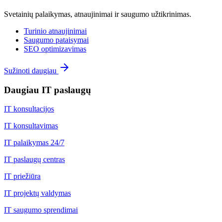
Svetainių palaikymas, atnaujinimai ir saugumo užtikrinimas.
Turinio atnaujinimai
Saugumo pataisymai
SEO optimizavimas
Sužinoti daugiau
Daugiau IT paslaugų
IT konsultacijos
IT konsultavimas
IT palaikymas 24/7
IT paslaugų centras
IT priežiūra
IT projektų valdymas
IT saugumo sprendimai