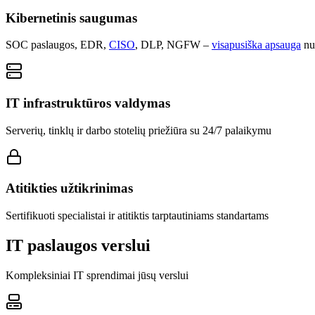
Kibernetinis saugumas
SOC paslaugos, EDR,
CISO
, DLP, NGFW –
visapusiška apsauga
nu
IT infrastruktūros valdymas
Serverių, tinklų ir darbo stotelių priežiūra su 24/7 palaikymu
Atitikties užtikrinimas
Sertifikuoti specialistai ir atitiktis tarptautiniams standartams
IT paslaugos verslui
Kompleksiniai IT sprendimai jūsų verslui