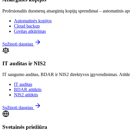
Profesionalūs duomenų atsarginių kopijų sprendimai – automatinis ap
Automatinės kopijos
Cloud backup
Greitas atkūrimas
Sužinoti daugiau
IT auditas ir NIS2
IT saugumo auditas, BDAR ir NIS2 direktyvos įgyvendinimas. Atitiktie
IT auditas
BDAR atitiktis
NIS2 atitiktis
Sužinoti daugiau
Svetainės priežiūra