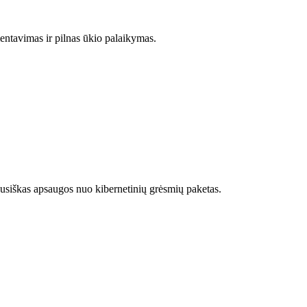
entavimas ir pilnas ūkio palaikymas.
siškas apsaugos nuo kibernetinių grėsmių paketas.