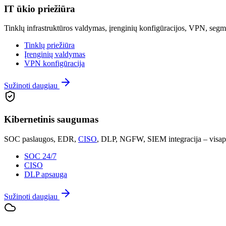
IT ūkio priežiūra
Tinklų infrastruktūros valdymas, įrenginių konfigūracijos, VPN, segm
Tinklų priežiūra
Įrenginių valdymas
VPN konfigūracija
Sužinoti daugiau
Kibernetinis saugumas
SOC paslaugos, EDR,
CISO
, DLP, NGFW, SIEM integracija – visapu
SOC 24/7
CISO
DLP apsauga
Sužinoti daugiau