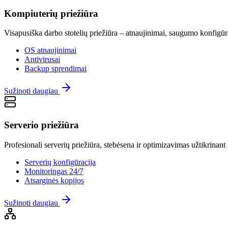
Kompiuterių priežiūra
Visapusiška darbo stotelių priežiūra – atnaujinimai, saugumo konfigūr
OS atnaujinimai
Antivirusai
Backup sprendimai
Sužinoti daugiau
Serverio priežiūra
Profesionali serverių priežiūra, stebėsena ir optimizavimas užtikrinan
Serverių konfigūracija
Monitoringas 24/7
Atsarginės kopijos
Sužinoti daugiau