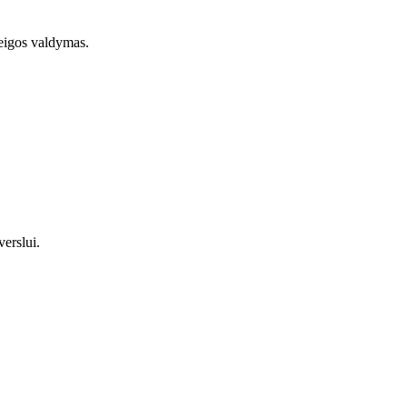
ieigos valdymas.
erslui.