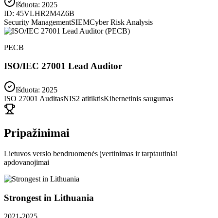
Išduota:
2025
ID:
45VLHR2M4Z6B
Security Management
SIEM
Cyber Risk Analysis
PECB
ISO/IEC 27001 Lead Auditor
Išduota: 2025
ISO 27001 Auditas
NIS2 atitiktis
Kibernetinis saugumas
Pripažinimai
Lietuvos verslo bendruomenės įvertinimas ir tarptautiniai
apdovanojimai
Strongest in Lithuania
2021-2025