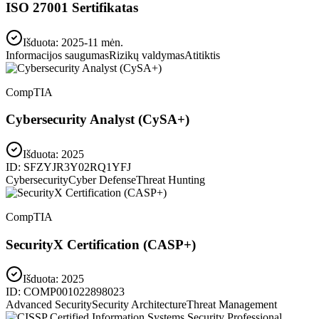
ISO 27001 Sertifikatas
Išduota: 2025-11 mėn.
Informacijos saugumas
Rizikų valdymas
Atitiktis
CompTIA
Cybersecurity Analyst (CySA+)
Išduota:
2025
ID:
SFZYJR3Y02RQ1YFJ
Cybersecurity
Cyber Defense
Threat Hunting
CompTIA
SecurityX Certification (CASP+)
Išduota:
2025
ID:
COMP001022898023
Advanced Security
Security Architecture
Threat Management