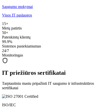
Saugumo mokymai
Visos IT paslaugos
15+
Metų patirtis
50+
Patenkintų klientų
99.9%
Sistemos pasiekiamumas
24/7
Monitoringas
IT priežiūros sertifikatai
Tarptautiniu mastu pripažinti IT saugumo ir infrastruktūros
sertifikatai
ISO/IEC