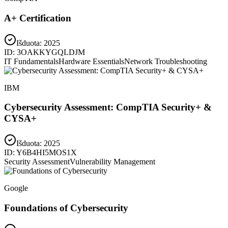
A+ Certification
Išduota:
2025
ID:
3OAKKYGQLDJM
IT Fundamentals
Hardware Essentials
Network Troubleshooting
IBM
Cybersecurity Assessment: CompTIA Security+ &
CYSA+
Išduota:
2025
ID:
Y6B4HI5MOS1X
Security Assessment
Vulnerability Management
Google
Foundations of Cybersecurity