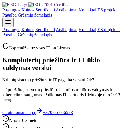
Paslaugos
Kainos
Sertifikatai
Atsiliepimai
Kontaktai
ES projektai
Pagalba
Grėsmių žemėlapis
Paslaugos
Kainos
Sertifikatai
Atsiliepimai
Kontaktai
ES projektai
Pagalba
Grėsmių žemėlapis
Išsprendžiame visas IT problemas
Kompiuterių priežiūra ir IT ūkio
valdymas verslui
Kritinių sistemų priežiūra ir IT pagalba verslui 24/7
IT priežiūra, serverių priežiūra, IT infrastruktūros valdymas ir
kibernetinis saugumas. Patikimas IT partneris Lietuvoje nuo 2013
metų.
Gauti konsultaciją
+370 657 66523
Nuo 2013 metų