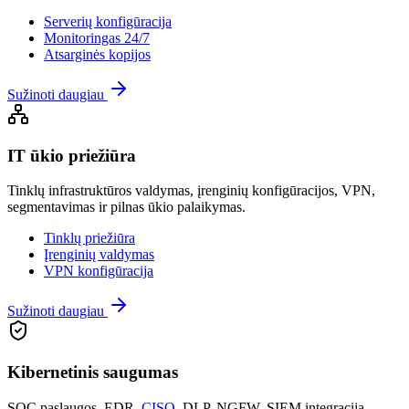
Serverių konfigūracija
Monitoringas 24/7
Atsarginės kopijos
Sužinoti daugiau
IT ūkio priežiūra
Tinklų infrastruktūros valdymas, įrenginių konfigūracijos, VPN,
segmentavimas ir pilnas ūkio palaikymas.
Tinklų priežiūra
Įrenginių valdymas
VPN konfigūracija
Sužinoti daugiau
Kibernetinis saugumas
SOC paslaugos, EDR,
CISO
, DLP, NGFW, SIEM integracija –