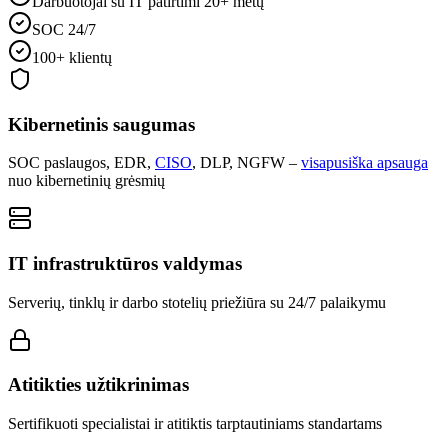
Darbuotojai su IT patirtimi 20+ metų
SOC 24/7
100+ klientų
Kibernetinis saugumas
SOC paslaugos, EDR,
CISO
, DLP, NGFW –
visapusiška apsauga
nuo kibernetinių grėsmių
IT infrastruktūros valdymas
Serverių, tinklų ir darbo stotelių priežiūra su 24/7 palaikymu
Atitikties užtikrinimas
Sertifikuoti specialistai ir atitiktis tarptautiniams standartams