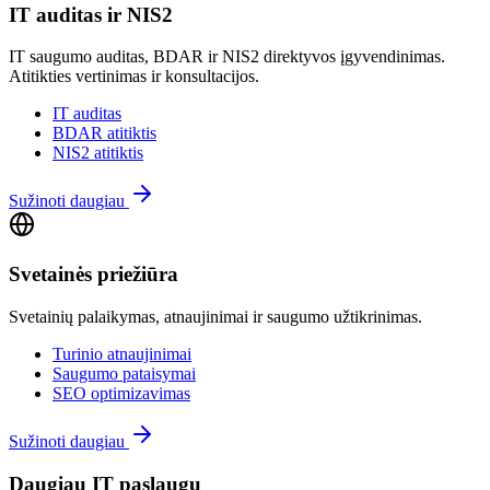
IT auditas ir NIS2
IT saugumo auditas, BDAR ir NIS2 direktyvos įgyvendinimas.
Atitikties vertinimas ir konsultacijos.
IT auditas
BDAR atitiktis
NIS2 atitiktis
Sužinoti daugiau
Svetainės priežiūra
Svetainių palaikymas, atnaujinimai ir saugumo užtikrinimas.
Turinio atnaujinimai
Saugumo pataisymai
SEO optimizavimas
Sužinoti daugiau
Daugiau IT paslaugų