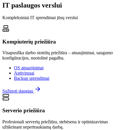
IT paslaugos verslui
Kompleksiniai IT sprendimai jūsų verslui
Kompiuterių priežiūra
Visapusiška darbo stotelių priežiūra – atnaujinimai, saugumo
konfigūracijos, nuotolinė pagalba.
OS atnaujinimai
Antivirusai
Backup sprendimai
Sužinoti daugiau
Serverio priežiūra
Profesionali serverių priežiūra, stebėsena ir optimizavimas
užtikrinant nepertraukiamą darbą.