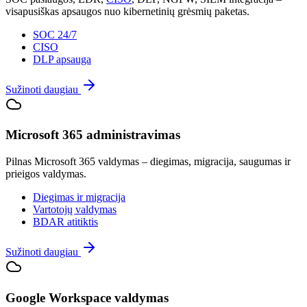
visapusiškas apsaugos nuo kibernetinių grėsmių paketas.
SOC 24/7
CISO
DLP apsauga
Sužinoti daugiau
Microsoft 365 administravimas
Pilnas Microsoft 365 valdymas – diegimas, migracija, saugumas ir
prieigos valdymas.
Diegimas ir migracija
Vartotojų valdymas
BDAR atitiktis
Sužinoti daugiau
Google Workspace valdymas