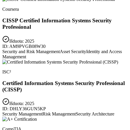
Coursera
CISSP Certified Information Systems Security
Professional
Išduota:
2025
ID:
AM9PVGB08W30
Security and Risk Management
Asset Security
Identity and Access
Management
ISC²
Certified Information Systems Security Professional
(CISSP)
Išduota:
2025
ID:
DHLY36GUN5KP
Security Management
Risk Management
Security Architecture
CompTIA