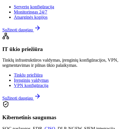
Serverių konfigūracija
Monitoringas 24/7
Atsarginės kopijos
Sužinoti daugiau
IT ūkio priežiūra
Tinklų infrastruktūros valdymas, įrenginių konfigūracijos, VPN,
segmentavimas ir pilnas ūkio palaikymas.
Tinklų priežiūra
Įrenginių valdymas
VPN konfigūracija
Sužinoti daugiau
Kibernetinis saugumas
SOC paslaugos, EDR,
CISO
, DLP, NGFW, SIEM integracija –