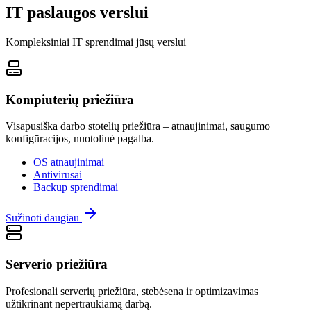
IT paslaugos verslui
Kompleksiniai IT sprendimai jūsų verslui
Kompiuterių priežiūra
Visapusiška darbo stotelių priežiūra – atnaujinimai, saugumo
konfigūracijos, nuotolinė pagalba.
OS atnaujinimai
Antivirusai
Backup sprendimai
Sužinoti daugiau
Serverio priežiūra
Profesionali serverių priežiūra, stebėsena ir optimizavimas
užtikrinant nepertraukiamą darbą.