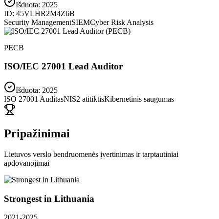
Išduota:
2025
ID:
45VLHR2M4Z6B
Security Management
SIEM
Cyber Risk Analysis
PECB
ISO/IEC 27001 Lead Auditor
Išduota: 2025
ISO 27001 Auditas
NIS2 atitiktis
Kibernetinis saugumas
Pripažinimai
Lietuvos verslo bendruomenės įvertinimas ir tarptautiniai
apdovanojimai
Strongest in Lithuania
2021-2025