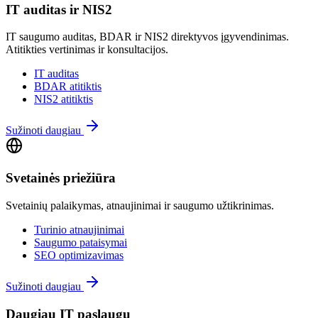
IT auditas ir NIS2
IT saugumo auditas, BDAR ir NIS2 direktyvos įgyvendinimas.
Atitikties vertinimas ir konsultacijos.
IT auditas
BDAR atitiktis
NIS2 atitiktis
Sužinoti daugiau
Svetainės priežiūra
Svetainių palaikymas, atnaujinimai ir saugumo užtikrinimas.
Turinio atnaujinimai
Saugumo pataisymai
SEO optimizavimas
Sužinoti daugiau
Daugiau IT paslaugų