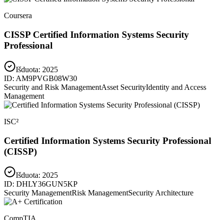
Coursera
CISSP Certified Information Systems Security
Professional
Išduota:
2025
ID:
AM9PVGB08W30
Security and Risk Management
Asset Security
Identity and Access
Management
ISC²
Certified Information Systems Security Professional
(CISSP)
Išduota:
2025
ID:
DHLY36GUN5KP
Security Management
Risk Management
Security Architecture
CompTIA