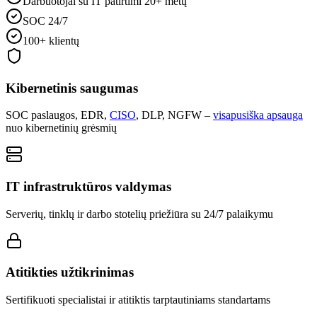
Darbuotojai su IT patirtimi 20+ metų
SOC 24/7
100+ klientų
Kibernetinis saugumas
SOC paslaugos, EDR,
CISO
, DLP, NGFW –
visapusiška apsauga
nuo kibernetinių grėsmių
IT infrastruktūros valdymas
Serverių, tinklų ir darbo stotelių priežiūra su 24/7 palaikymu
Atitikties užtikrinimas
Sertifikuoti specialistai ir atitiktis tarptautiniams standartams