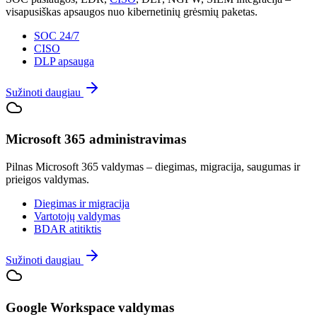
visapusiškas apsaugos nuo kibernetinių grėsmių paketas.
SOC 24/7
CISO
DLP apsauga
Sužinoti daugiau
Microsoft 365 administravimas
Pilnas Microsoft 365 valdymas – diegimas, migracija, saugumas ir
prieigos valdymas.
Diegimas ir migracija
Vartotojų valdymas
BDAR atitiktis
Sužinoti daugiau
Google Workspace valdymas