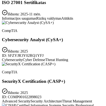
ISO 27001 Sertifikatas
Išduota: 2025-11 mėn.
Informacijos saugumas
Rizikų valdymas
Atitiktis
CompTIA
Cybersecurity Analyst (CySA+)
Išduota:
2025
ID:
SFZYJR3Y02RQ1YFJ
Cybersecurity
Cyber Defense
Threat Hunting
CompTIA
SecurityX Certification (CASP+)
Išduota:
2025
ID:
COMP001022898023
Advanced Security
Security Architecture
Threat Management