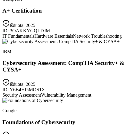
A+ Certification
Išduota:
2025
ID:
3OAKKYGQLDJM
IT Fundamentals
Hardware Essentials
Network Troubleshooting
IBM
Cybersecurity Assessment: CompTIA Security+ &
CYSA+
Išduota:
2025
ID:
Y6B4HI5MOS1X
Security Assessment
Vulnerability Management
Google
Foundations of Cybersecurity