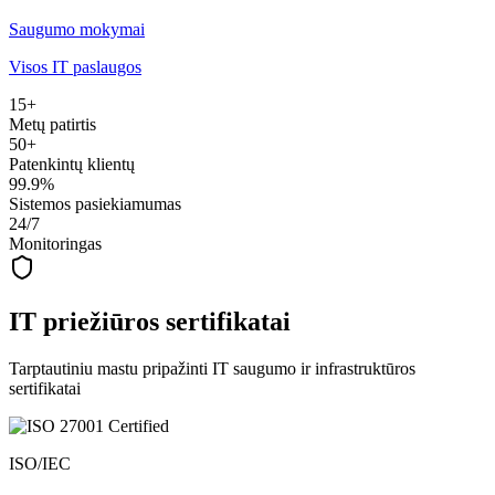
Saugumo mokymai
Visos IT paslaugos
15+
Metų patirtis
50+
Patenkintų klientų
99.9%
Sistemos pasiekiamumas
24/7
Monitoringas
IT priežiūros sertifikatai
Tarptautiniu mastu pripažinti IT saugumo ir infrastruktūros
sertifikatai
ISO/IEC