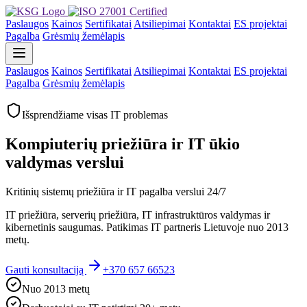
Paslaugos
Kainos
Sertifikatai
Atsiliepimai
Kontaktai
ES projektai
Pagalba
Grėsmių žemėlapis
Paslaugos
Kainos
Sertifikatai
Atsiliepimai
Kontaktai
ES projektai
Pagalba
Grėsmių žemėlapis
Išsprendžiame visas IT problemas
Kompiuterių priežiūra ir IT ūkio
valdymas verslui
Kritinių sistemų priežiūra ir IT pagalba verslui 24/7
IT priežiūra, serverių priežiūra, IT infrastruktūros valdymas ir
kibernetinis saugumas. Patikimas IT partneris Lietuvoje nuo 2013
metų.
Gauti konsultaciją
+370 657 66523
Nuo 2013 metų