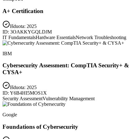
A+ Certification
Išduota:
2025
ID:
3OAKKYGQLDJM
IT Fundamentals
Hardware Essentials
Network Troubleshooting
IBM
Cybersecurity Assessment: CompTIA Security+ &
CYSA+
Išduota:
2025
ID:
Y6B4HI5MOS1X
Security Assessment
Vulnerability Management
Google
Foundations of Cybersecurity