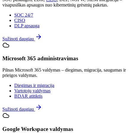
visapusiškas apsaugos nuo kibernetinių grėsmių paketas.
SOC 24/7
CISO
DLP apsauga
Sužinoti daugiau
Microsoft 365 administravimas
Pilnas Microsoft 365 valdymas – diegimas, migracija, saugumas ir
prieigos valdymas.
Diegimas ir migracija
Vartotojų valdymas
BDAR atitiktis
Sužinoti daugiau
Google Workspace valdymas