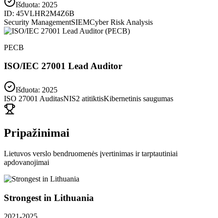
Išduota:
2025
ID:
45VLHR2M4Z6B
Security Management
SIEM
Cyber Risk Analysis
PECB
ISO/IEC 27001 Lead Auditor
Išduota: 2025
ISO 27001 Auditas
NIS2 atitiktis
Kibernetinis saugumas
Pripažinimai
Lietuvos verslo bendruomenės įvertinimas ir tarptautiniai
apdovanojimai
Strongest in Lithuania
2021-2025