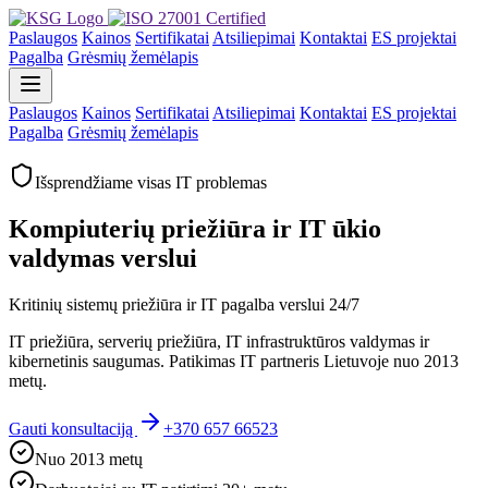
Paslaugos
Kainos
Sertifikatai
Atsiliepimai
Kontaktai
ES projektai
Pagalba
Grėsmių žemėlapis
Paslaugos
Kainos
Sertifikatai
Atsiliepimai
Kontaktai
ES projektai
Pagalba
Grėsmių žemėlapis
Išsprendžiame visas IT problemas
Kompiuterių priežiūra ir IT ūkio
valdymas verslui
Kritinių sistemų priežiūra ir IT pagalba verslui 24/7
IT priežiūra, serverių priežiūra, IT infrastruktūros valdymas ir
kibernetinis saugumas. Patikimas IT partneris Lietuvoje nuo 2013
metų.
Gauti konsultaciją
+370 657 66523
Nuo 2013 metų