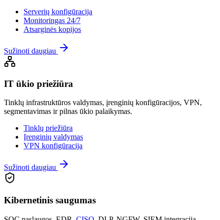
Serverių konfigūracija
Monitoringas 24/7
Atsarginės kopijos
Sužinoti daugiau
IT ūkio priežiūra
Tinklų infrastruktūros valdymas, įrenginių konfigūracijos, VPN,
segmentavimas ir pilnas ūkio palaikymas.
Tinklų priežiūra
Įrenginių valdymas
VPN konfigūracija
Sužinoti daugiau
Kibernetinis saugumas
SOC paslaugos, EDR,
CISO
, DLP, NGFW, SIEM integracija –