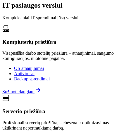
IT paslaugos verslui
Kompleksiniai IT sprendimai jūsų verslui
Kompiuterių priežiūra
Visapusiška darbo stotelių priežiūra – atnaujinimai, saugumo
konfigūracijos, nuotolinė pagalba.
OS atnaujinimai
Antivirusai
Backup sprendimai
Sužinoti daugiau
Serverio priežiūra
Profesionali serverių priežiūra, stebėsena ir optimizavimas
užtikrinant nepertraukiamą darbą.