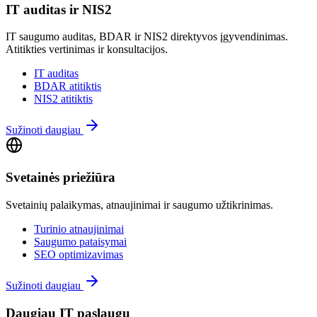
IT auditas ir NIS2
IT saugumo auditas, BDAR ir NIS2 direktyvos įgyvendinimas.
Atitikties vertinimas ir konsultacijos.
IT auditas
BDAR atitiktis
NIS2 atitiktis
Sužinoti daugiau
Svetainės priežiūra
Svetainių palaikymas, atnaujinimai ir saugumo užtikrinimas.
Turinio atnaujinimai
Saugumo pataisymai
SEO optimizavimas
Sužinoti daugiau
Daugiau IT paslaugų