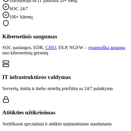
Darbuotojai su IT patirtimi 20+ metų
SOC 24/7
100+ klientų
Kibernetinis saugumas
SOC paslaugos, EDR,
CISO
, DLP, NGFW –
visapusiška apsauga
nuo kibernetinių grėsmių
IT infrastruktūros valdymas
Serverių, tinklų ir darbo stotelių priežiūra su 24/7 palaikymu
Atitikties užtikrinimas
Sertifikuoti specialistai ir atitiktis tarptautiniams standartams