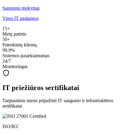
Saugumo mokymai
Visos IT paslaugos
15+
Metų patirtis
50+
Patenkintų klientų
99.9%
Sistemos pasiekiamumas
24/7
Monitoringas
IT priežiūros sertifikatai
Tarptautiniu mastu pripažinti IT saugumo ir infrastruktūros
sertifikatai
ISO/IEC