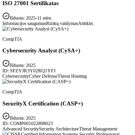
ISO 27001 Sertifikatas
Išduota: 2025-11 mėn.
Informacijos saugumas
Rizikų valdymas
Atitiktis
CompTIA
Cybersecurity Analyst (CySA+)
Išduota:
2025
ID:
SFZYJR3Y02RQ1YFJ
Cybersecurity
Cyber Defense
Threat Hunting
CompTIA
SecurityX Certification (CASP+)
Išduota:
2025
ID:
COMP001022898023
Advanced Security
Security Architecture
Threat Management