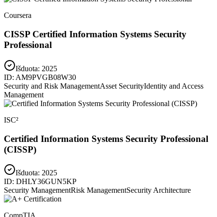
Coursera
CISSP Certified Information Systems Security
Professional
Išduota:
2025
ID:
AM9PVGB08W30
Security and Risk Management
Asset Security
Identity and Access
Management
ISC²
Certified Information Systems Security Professional
(CISSP)
Išduota:
2025
ID:
DHLY36GUN5KP
Security Management
Risk Management
Security Architecture
CompTIA