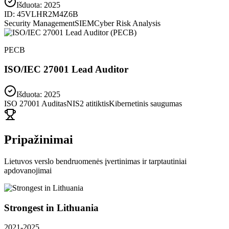
Išduota:
2025
ID:
45VLHR2M4Z6B
Security Management
SIEM
Cyber Risk Analysis
PECB
ISO/IEC 27001 Lead Auditor
Išduota: 2025
ISO 27001 Auditas
NIS2 atitiktis
Kibernetinis saugumas
Pripažinimai
Lietuvos verslo bendruomenės įvertinimas ir tarptautiniai
apdovanojimai
Strongest in Lithuania
2021-2025