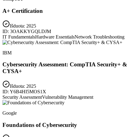
A+ Certification
Išduota:
2025
ID:
3OAKKYGQLDJM
IT Fundamentals
Hardware Essentials
Network Troubleshooting
IBM
Cybersecurity Assessment: CompTIA Security+ &
CYSA+
Išduota:
2025
ID:
Y6B4HI5MOS1X
Security Assessment
Vulnerability Management
Google
Foundations of Cybersecurity