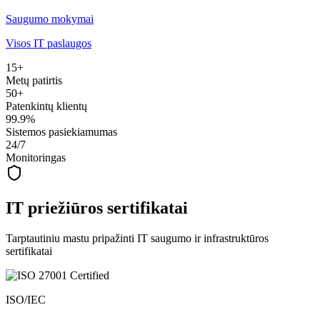
Saugumo mokymai
Visos IT paslaugos
15+
Metų patirtis
50+
Patenkintų klientų
99.9%
Sistemos pasiekiamumas
24/7
Monitoringas
IT priežiūros sertifikatai
Tarptautiniu mastu pripažinti IT saugumo ir infrastruktūros
sertifikatai
ISO/IEC