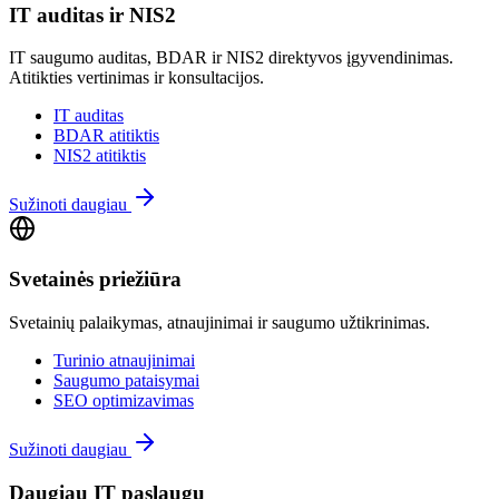
IT auditas ir NIS2
IT saugumo auditas, BDAR ir NIS2 direktyvos įgyvendinimas.
Atitikties vertinimas ir konsultacijos.
IT auditas
BDAR atitiktis
NIS2 atitiktis
Sužinoti daugiau
Svetainės priežiūra
Svetainių palaikymas, atnaujinimai ir saugumo užtikrinimas.
Turinio atnaujinimai
Saugumo pataisymai
SEO optimizavimas
Sužinoti daugiau
Daugiau IT paslaugų