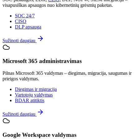
visapusiškas apsaugos nuo kibernetinių grėsmių paketas.
SOC 24/7
CISO
DLP apsauga
Sužinoti daugiau
Microsoft 365 administravimas
Pilnas Microsoft 365 valdymas – diegimas, migracija, saugumas ir
prieigos valdymas.
Diegimas ir migracija
Vartotojų valdymas
BDAR atitiktis
Sužinoti daugiau
Google Workspace valdymas