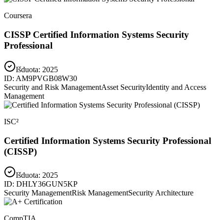
Coursera
CISSP Certified Information Systems Security
Professional
Išduota:
2025
ID:
AM9PVGB08W30
Security and Risk Management
Asset Security
Identity and Access
Management
ISC²
Certified Information Systems Security Professional
(CISSP)
Išduota:
2025
ID:
DHLY36GUN5KP
Security Management
Risk Management
Security Architecture
CompTIA