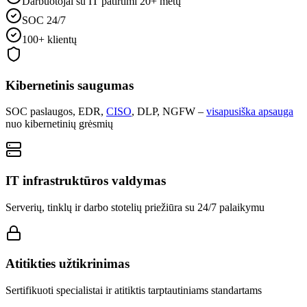
Darbuotojai su IT patirtimi 20+ metų
SOC 24/7
100+ klientų
Kibernetinis saugumas
SOC paslaugos, EDR,
CISO
, DLP, NGFW –
visapusiška apsauga
nuo kibernetinių grėsmių
IT infrastruktūros valdymas
Serverių, tinklų ir darbo stotelių priežiūra su 24/7 palaikymu
Atitikties užtikrinimas
Sertifikuoti specialistai ir atitiktis tarptautiniams standartams