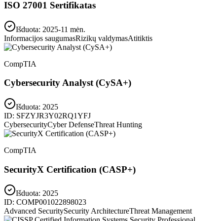
ISO 27001 Sertifikatas
Išduota: 2025-11 mėn.
Informacijos saugumas
Rizikų valdymas
Atitiktis
CompTIA
Cybersecurity Analyst (CySA+)
Išduota:
2025
ID:
SFZYJR3Y02RQ1YFJ
Cybersecurity
Cyber Defense
Threat Hunting
CompTIA
SecurityX Certification (CASP+)
Išduota:
2025
ID:
COMP001022898023
Advanced Security
Security Architecture
Threat Management