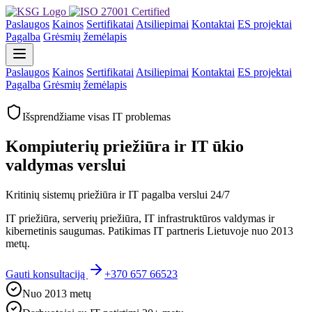
Paslaugos
Kainos
Sertifikatai
Atsiliepimai
Kontaktai
ES projektai
Pagalba
Grėsmių žemėlapis
Paslaugos
Kainos
Sertifikatai
Atsiliepimai
Kontaktai
ES projektai
Pagalba
Grėsmių žemėlapis
Išsprendžiame visas IT problemas
Kompiuterių priežiūra ir IT ūkio
valdymas verslui
Kritinių sistemų priežiūra ir IT pagalba verslui 24/7
IT priežiūra, serverių priežiūra, IT infrastruktūros valdymas ir
kibernetinis saugumas. Patikimas IT partneris Lietuvoje nuo 2013
metų.
Gauti konsultaciją
+370 657 66523
Nuo 2013 metų