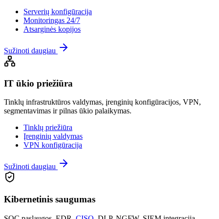
Serverių konfigūracija
Monitoringas 24/7
Atsarginės kopijos
Sužinoti daugiau
IT ūkio priežiūra
Tinklų infrastruktūros valdymas, įrenginių konfigūracijos, VPN,
segmentavimas ir pilnas ūkio palaikymas.
Tinklų priežiūra
Įrenginių valdymas
VPN konfigūracija
Sužinoti daugiau
Kibernetinis saugumas
SOC paslaugos, EDR,
CISO
, DLP, NGFW, SIEM integracija –