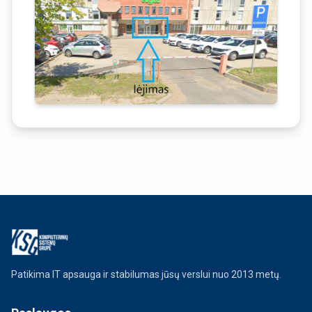
Patikima IT apsauga ir stabilumas jūsų verslui nuo 2013 metų.