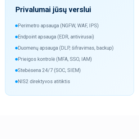
Privalumai jūsų verslui
Perimetro apsauga (NGFW, WAF, IPS)
Endpoint apsauga (EDR, antivirusai)
Duomenų apsauga (DLP, šifravimas, backup)
Prieigos kontrolė (MFA, SSO, IAM)
Stebėsena 24/7 (SOC, SIEM)
NIS2 direktyvos atitiktis