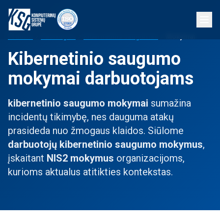
Pradžia
Paslaugos
Kibernetinis saugumas
Mokymai
Kibernetinio saugumo
mokymai darbuotojams
kibernetinio saugumo mokymai
sumažina
incidentų tikimybę, nes dauguma atakų
prasideda nuo žmogaus klaidos. Siūlome
darbuotojų kibernetinio saugumo mokymus
,
įskaitant
NIS2 mokymus
organizacijoms,
kurioms aktualus atitikties kontekstas.