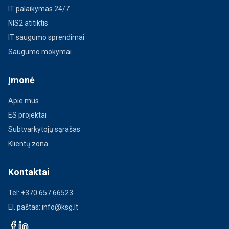
IT palaikymas 24/7
NIS2 atitiktis
IT saugumo sprendimai
Saugumo mokymai
Įmonė
Apie mus
ES projektai
Subtvarkytojų sąrašas
Klientų zona
Kontaktai
Tel:
+370 657 66523
El. paštas:
info@ksg.lt