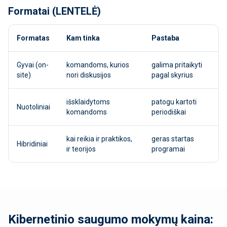
Formatai (LENTELĖ)
Formatas
Kam tinka
Pastaba
Gyvai (on-
komandoms, kurios
galima pritaikyti
site)
nori diskusijos
pagal skyrius
išsklaidytoms
patogu kartoti
Nuotoliniai
komandoms
periodiškai
kai reikia ir praktikos,
geras startas
Hibridiniai
ir teorijos
programai
Kibernetinio saugumo mokymų kaina: