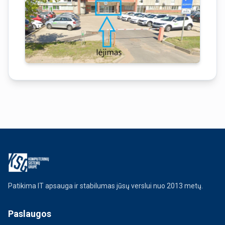
Patikima IT apsauga ir stabilumas jūsų verslui nuo 2013 metų.
Paslaugos