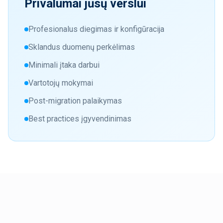
Privalumai jūsų verslui
Profesionalus diegimas ir konfigūracija
Sklandus duomenų perkėlimas
Minimali įtaka darbui
Vartotojų mokymai
Post-migration palaikymas
Best practices įgyvendinimas